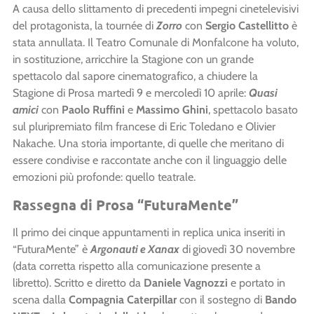
A causa dello slittamento di precedenti impegni cinetelevisivi
del protagonista, la tournée di
Zorro
con
Sergio Castellitto
è
stata annullata. Il Teatro Comunale di Monfalcone ha voluto,
in sostituzione, arricchire la Stagione con un grande
spettacolo dal sapore cinematografico, a chiudere la
Stagione di Prosa martedì 9 e mercoledì 10 aprile:
Quasi
amici
con
Paolo Ruffini
e
Massimo Ghini
, spettacolo basato
sul pluripremiato film francese di Eric Toledano e Olivier
Nakache. Una storia importante, di quelle che meritano di
essere condivise e raccontate anche con il linguaggio delle
emozioni più profonde: quello teatrale.
Rassegna di Prosa “FuturaMente”
Il primo dei cinque appuntamenti in replica unica inseriti in
“FuturaMente” è
Argonauti e Xanax
di
giovedì 30 novembre
(data corretta rispetto alla comunicazione presente a
libretto). Scritto e diretto da
Daniele Vagnozzi
e portato in
scena dalla
Compagnia Caterpillar
con il sostegno di
Bando