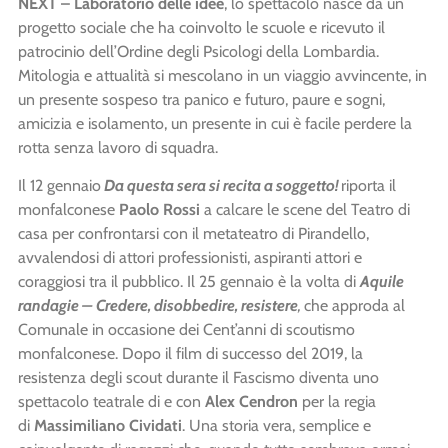
NEXT – Laboratorio delle idee
, lo spettacolo nasce da un
progetto sociale che ha coinvolto le scuole e ricevuto il
patrocinio dell’Ordine degli Psicologi della Lombardia.
Mitologia e attualità si mescolano in un viaggio avvincente, in
un presente sospeso tra panico e futuro, paure e sogni,
amicizia e isolamento, un presente in cui è facile perdere la
rotta senza lavoro di squadra.
Il 12 gennaio
Da questa sera si recita a soggetto!
riporta il
monfalconese
Paolo Rossi
a calcare le scene del Teatro di
casa per confrontarsi con il metateatro di Pirandello,
avvalendosi di attori professionisti, aspiranti attori e
coraggiosi tra il pubblico. Il 25 gennaio è la volta di
Aquile
randagie – Credere, disobbedire, resistere
,
che approda al
Comunale in occasione dei Cent’anni di scoutismo
monfalconese. Dopo il film di successo del 2019, la
resistenza degli scout durante il Fascismo diventa uno
spettacolo teatrale di e con
Alex Cendron
per la regia
di
Massimiliano Cividati
. Una storia vera, semplice e