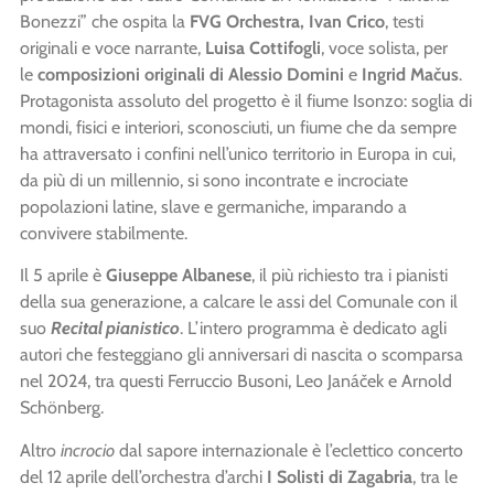
Bonezzi” che ospita la
FVG Orchestra, Ivan Crico
, testi
originali e voce narrante,
Luisa Cottifogli
, voce solista,
per
le
composizioni originali di Alessio Domini
e
Ingrid Mačus
.
Protagonista assoluto del progetto è il fiume Isonzo: soglia di
mondi, fisici e interiori, sconosciuti, un fiume che da sempre
ha attraversato i confini nell’unico territorio in Europa in cui,
da più di un millennio, si sono incontrate e incrociate
popolazioni latine, slave e germaniche, imparando a
convivere stabilmente.
Il 5 aprile è
Giuseppe Albanese
, il più richiesto tra i pianisti
della sua generazione, a calcare le assi del Comunale con il
suo
Recital pianistico
. L’intero programma è dedicato agli
autori che festeggiano gli anniversari di nascita o scomparsa
nel 2024, tra questi Ferruccio Busoni, Leo Janáček e Arnold
Schönberg.
Altro
incrocio
dal sapore internazionale è l’eclettico concerto
del 12 aprile dell’orchestra d’archi
I Solisti di Zagabria
, tra le