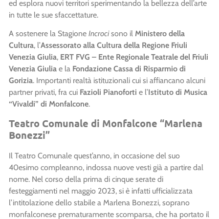
ed esplora nuovi territori sperimentando la bellezza dell’arte
in tutte le sue sfaccettature.
A sostenere la Stagione
Incroci
sono il
Ministero della
Cultura
, l’
Assessorato alla Cultura della
Regione Friuli
Venezia Giulia
,
ERT FVG
–
Ente Regionale Teatrale del Friuli
Venezia Giulia
e la
Fondazione Cassa di Risparmio di
Gorizia
. Importanti realtà istituzionali cui si affiancano alcuni
partner privati, fra cui
Fazioli Pianoforti
e l’
Istituto di Musica
“Vivaldi” di Monfalcone
.
Teatro Comunale di Monfalcone “Marlena
Bonezzi”
Il Teatro
Comunale quest’anno, in occasione del suo
40esimo compleanno, indossa nuove vesti già a partire dal
nome. Nel corso della prima di cinque serate di
festeggiamenti nel maggio 2023, si è infatti ufficializzata
l’intitolazione dello stabile a Marlena Bonezzi, soprano
monfalconese prematuramente scomparsa, che ha portato il