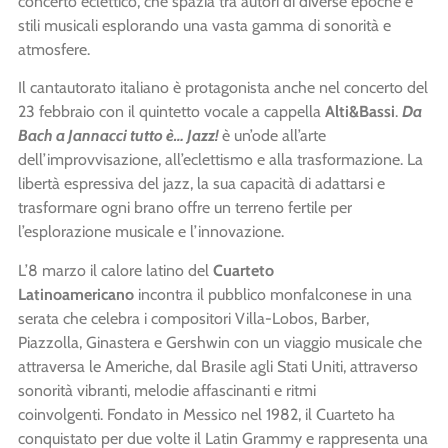
concerto eclettico, che spazia tra autori di diverse epoche e
stili musicali esplorando una vasta gamma di sonorità e
atmosfere.
Il cantautorato italiano è protagonista anche nel concerto del
23 febbraio con il quintetto vocale a cappella
Alti&Bassi
.
Da
Bach a Jannacci tutto è… Jazz!
è un’ode all’arte
dell’improvvisazione, all’eclettismo e alla trasformazione. La
libertà espressiva del jazz, la sua capacità di adattarsi e
trasformare ogni brano offre un terreno fertile per
l’esplorazione musicale e l’innovazione.
L’8 marzo il calore latino del
Cuarteto
Latinoamericano
incontra il pubblico monfalconese in una
serata che celebra i compositori Villa-Lobos, Barber,
Piazzolla, Ginastera e Gershwin con un viaggio musicale che
attraversa le Americhe, dal Brasile agli Stati Uniti, attraverso
sonorità vibranti, melodie affascinanti e ritmi
coinvolgenti. Fondato in Messico nel 1982, il Cuarteto ha
conquistato per due volte il Latin Grammy e rappresenta una