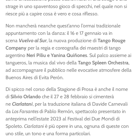
strage in uno spaventoso gioco di specchi, nel quale non si
riesce più a capire cosa è vero e cosa riflesso.
Non mancherà neanche quest’anno l’ormai tradizionale
appuntamento con la danza: il 16 e 17 gennaio va in
scena
Vuelvo al Sur
, la nuova produzione di
Tango Rouge
Company
per la regia e coreografia dei maestri di tango
argentino
Neri Piliu e Yanina Quiñones
. Sul palco assieme ai
tangueros, la musica dal vivo della
Tango Spleen Orchestra
,
ad accompagnare il pubblico nelle evocative atmosfere della
Buenos Aires di Evita Perón.
Di spicco nel corso della Stagione di Prosa è anche il nome
di
Silvio Orlando
che il 27 e 28 febbraio si cimenterà
ne
Ciarlatani
, per la traduzione italiana di Davide Carnevali
da
Los Farsantes
di Pablo Remón, spettacolo presentato in
anteprima nell’estate 2023 al Festival dei Due Mondi di
Spoleto.
Ciarlatani
è più opere in una, ognuna di queste con
uno stile, un tono e una forma particolari.