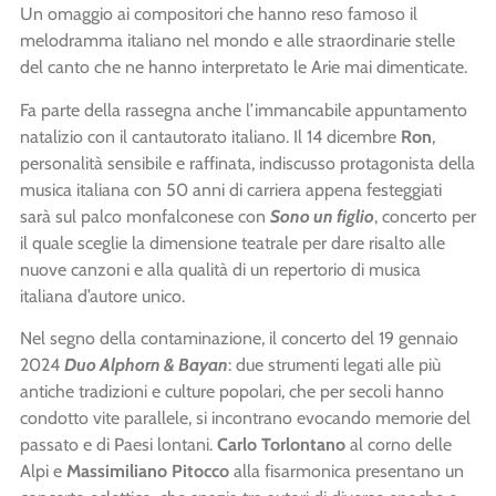
Un omaggio ai compositori che hanno reso famoso il
melodramma italiano nel mondo e alle straordinarie stelle
del canto che ne hanno interpretato le Arie mai dimenticate.
Fa parte della rassegna anche l’immancabile appuntamento
natalizio con il cantautorato italiano. Il 14 dicembre
Ron
,
personalità sensibile e raffinata, indiscusso protagonista della
musica italiana con 50 anni di carriera appena festeggiati
sarà sul palco monfalconese con
Sono un figlio
, concerto per
il quale sceglie la dimensione teatrale per dare risalto alle
nuove canzoni e alla qualità di un repertorio di musica
italiana d’autore unico.
Nel segno della contaminazione, il concerto del 19 gennaio
2024
Duo Alphorn & Bayan
: due strumenti legati alle più
antiche tradizioni e culture popolari, che per secoli hanno
condotto vite parallele, si incontrano evocando memorie del
passato e di Paesi lontani.
Carlo Torlontano
al corno delle
Alpi e
Massimiliano Pitocco
alla fisarmonica presentano un