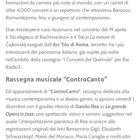
formazioni da camera più note al mondo, con un carnet di
oltre 4.000 concerti e un repertorio che attraversa Barocco,
Romanticismo, fino a giungere al contemporaneo.
Due
masterpiece
russi risuonano nel concerto del 19 aprile:
il
Trio elegiaco
di Rachmaninov e il
Trio in La minore
di
Čajkovskij eseguiti dall’
Ars Trio di Roma
, terzetto fra i più
interessanti del panorama italiano, già ospite più volte
nell’ambito della rassegna “I Concerti del Quirinale” per Rai
Radio3.
Rassegna musicale “ControCanto”
Gli appuntamenti di
“ControCanto”
, rassegna dedicata alla
musica contemporanea e ai diversi generi, si aprono venerdì 1
dicembre
con il gradito ritorno di
Danilo Rea
in
La grande
Opera in Jazz
, uno spettacolo visivo e sonoro suggestivo nel
quale l’interpretazione pianistica di Rea si unisce alle
registrazioni originali dei lirici Beniamino Gigli, Elisabeth
Schwarzkopf, Mario del Monaco, Maria Caniglia e molti altri.