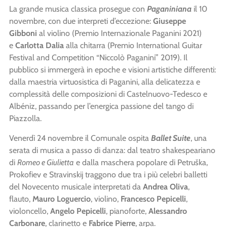
La grande musica classica prosegue con
Paganiniana
il 10
novembre, con due interpreti d’eccezione:
Giuseppe
Gibboni
al violino (Premio Internazionale Paganini 2021)
e
Carlotta Dalia
alla chitarra (Premio International Guitar
Festival and Competition “Niccolò Paganini” 2019). Il
pubblico si immergerà in epoche e visioni artistiche differenti:
dalla maestria virtuosistica di Paganini, alla delicatezza e
complessità delle composizioni di Castelnuovo-Tedesco e
Albéniz, passando per l’energica passione del tango di
Piazzolla.
Venerdì 24 novembre il Comunale ospita
Ballet Suite
, una
serata di musica a passo di danza: dal teatro shakespeariano
di
Romeo e Giulietta
e dalla maschera popolare di Petruška,
Prokofiev e Stravinskij traggono due tra i più celebri balletti
del Novecento musicale interpretati da
Andrea Oliva
,
flauto,
Mauro Loguercio
, violino,
Francesco Pepicelli
,
violoncello,
Angelo Pepicelli
, pianoforte,
Alessandro
Carbonare
, clarinetto e
Fabrice Pierre
, arpa.