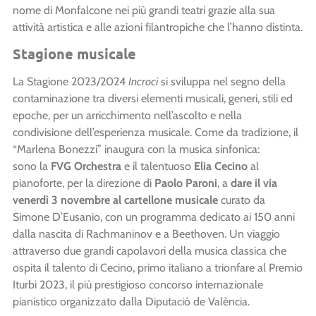
nome di Monfalcone nei più grandi teatri grazie alla sua
attività artistica e alle azioni filantropiche che l’hanno distinta.
Stagione musicale
La Stagione 2023/2024
Incroci
si sviluppa nel segno della
contaminazione tra diversi elementi musicali, generi, stili ed
epoche, per un arricchimento nell’ascolto e nella
condivisione dell’esperienza musicale. Come da tradizione, il
“Marlena Bonezzi” inaugura con la musica sinfonica:
sono la
FVG Orchestra
e il talentuoso
Elia Cecino
al
pianoforte, per la direzione di
Paolo Paroni
,
a
dare il via
venerdì 3 novembre a
l cartellone musicale
curato da
Simone D’Eusanio, con un programma dedicato ai 150 anni
dalla nascita di Rachmaninov e a Beethoven. Un viaggio
attraverso due grandi capolavori della musica classica che
ospita il talento di Cecino,
primo italiano a trionfare al Premio
Iturbi 2023,
il più prestigioso concorso internazionale
pianistico organizzato dalla Diputació de València
.