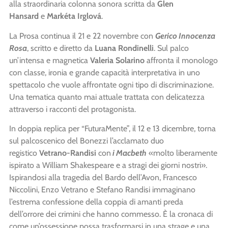
alla straordinaria colonna sonora scritta da
Glen
Hansard
e
Markéta Irglová
.
La Prosa continua il 21 e 22 novembre con
Gerico Innocenza
Rosa
, scritto e diretto da
Luana Rondinelli
. Sul palco
un’intensa e magnetica
Valeria Solarino
affronta il monologo
con classe, ironia e grande capacità interpretativa in uno
spettacolo che vuole affrontate ogni tipo di discriminazione.
Una tematica quanto mai attuale trattata con delicatezza
attraverso i racconti del protagonista.
In doppia replica per “FuturaMente”, il 12 e 13 dicembre, torna
sul palcoscenico del Bonezzi l’acclamato duo
registico
Vetrano-Randisi
con
i
Macbeth
«molto liberamente
ispirato a William Shakespeare e a stragi dei giorni nostri».
Ispirandosi alla tragedia del Bardo dell’Avon, Francesco
Niccolini, Enzo Vetrano e Stefano Randisi immaginano
l’estrema confessione della coppia di amanti preda
dell’orrore dei crimini che hanno commesso. È la cronaca di
come un’ossessione possa trasformarsi in una strage e una