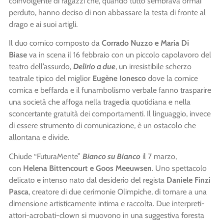
coinvolgente di ragazzi che, quando tutto sembrava ormai
perduto, hanno deciso di non abbassare la testa di fronte al
drago e ai suoi artigli.
Il duo comico composto da
Corrado Nuzzo e Maria Di
Biase
va in scena il 16 febbraio con un piccolo capolavoro del
teatro dell’assurdo,
Delirio a due
, un irresistibile scherzo
teatrale tipico del miglior
Eugène Ionesco
dove la cornice
comica e beffarda e il funambolismo verbale fanno trasparire
una società che affoga nella tragedia quotidiana e nella
sconcertante gratuità dei comportamenti. Il linguaggio, invece
di essere strumento di comunicazione, è un ostacolo che
allontana e divide.
Chiude “FuturaMente”
Bianco su Bianco
il 7 marzo,
con
Helena Bittencourt e Goos Meeuwsen
. Uno spettacolo
delicato e intenso nato dal desiderio del regista
Daniele Finzi
Pasca
, creatore di due cerimonie Olimpiche, di tornare a una
dimensione artisticamente intima e raccolta. Due interpreti-
attori-acrobati-clown si muovono in una suggestiva foresta