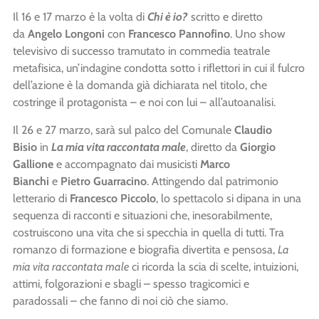
Il 16 e 17 marzo è la volta di
Chi è io?
scritto e diretto
da
Angelo Longoni
con
Francesco Pannofino
. Uno show
televisivo di successo tramutato in commedia teatrale
metafisica, un’indagine condotta sotto i riflettori in cui il fulcro
dell’azione è la domanda già dichiarata nel titolo, che
costringe il protagonista – e noi con lui – all’autoanalisi.
Il 26 e 27 marzo, sarà sul palco del Comunale
Claudio
Bisio
in
La mia vita raccontata male
, diretto da
Giorgio
Gallione
e accompagnato dai musicisti
Marco
Bianchi
e
Pietro Guarracino
. Attingendo dal patrimonio
letterario di
Francesco Piccolo
, lo spettacolo si dipana in una
sequenza di racconti e situazioni che, inesorabilmente,
costruiscono una vita che si specchia in quella di tutti. Tra
romanzo di formazione e biografia divertita e pensosa,
La
mia vita raccontata male
ci ricorda la scia di scelte, intuizioni,
attimi, folgorazioni e sbagli – spesso tragicomici e
paradossali – che fanno di noi ciò che siamo.