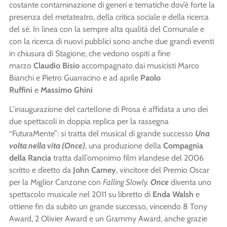
costante contaminazione di generi e tematiche dov’è forte la
presenza del metateatro, della critica sociale e della ricerca
del sé. In linea con la sempre alta qualità del Comunale e
con la ricerca di nuovi pubblici sono anche due grandi eventi
in chiusura di Stagione, che vedono ospiti a fine
marzo
Claudio Bisio
accompagnato dai musicisti Marco
Bianchi e Pietro Guarracino e ad aprile
Paolo
Ruffini
e
Massimo Ghini
L’inaugurazione del cartellone di Prosa è affidata a uno dei
due spettacoli in doppia replica per la rassegna
“FuturaMente”: si tratta del musical di grande successo
Una
volta nella vita (Once)
, una produzione della
Compagnia
della Rancia
tratta dall’omonimo film irlandese del 2006
scritto e diretto da
John Carney
, vincitore del Premio Oscar
per la Miglior Canzone con
Falling Slowly.
Once
diventa uno
spettacolo musicale nel 2011 su libretto di
Enda Walsh
e
ottiene fin da subito un grande successo, vincendo 8 Tony
Award, 2 Olivier Award e un Grammy Award, anche grazie