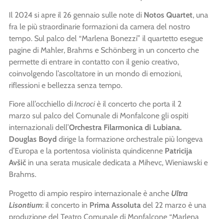
Il 2024 si apre il 26 gennaio sulle note di
Notos Quartet
, una
fra le più straordinarie formazioni da camera del nostro
tempo. Sul palco del “Marlena Bonezzi” il quartetto esegue
pagine di Mahler, Brahms e Schönberg in un concerto che
permette di entrare in contatto con il genio creativo,
coinvolgendo l’ascoltatore in un mondo di emozioni,
riflessioni e bellezza senza tempo.
Fiore all’occhiello di
Incroci
è il concerto che porta il 2
marzo
sul palco del Comunale di Monfalcone gli ospiti
internazionali dell’
Orchestra Filarmonica di Lubiana.
Douglas Boyd
dirige
la formazione orchestrale più longeva
d’Europa e la portentosa violinista quindicenne
Patricija
Avšič
in una serata musicale dedicata a Mihevc, Wieniawski e
Brahms.
Progetto di ampio respiro internazionale è anche
Ultra
Lisontium
: il concerto in
Prima Assoluta
del 22 marzo è una
produzione del Teatro Comunale di Monfalcone “Marlena