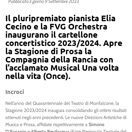
Pubblicato il giorno
9 Settembre 2023
Il pluripremiato pianista Elia
Cecino e la FVG Orchestra
inaugurano il cartellone
concertistico 2023/2024. Apre
la Stagione di Prosa la
Compagnia della Rancia con
l’acclamato Musical Una volta
nella vita (Once).
Incroci
Nell’anno del Quarantennale del Teatro di Monfalcone, la
Stagione 2023/2024 inaugura consolidando gli ottimi risultati
ottenuti negli anni precedenti. Le nuove Direzioni Artistiche di
Musica e Prosa, affidate rispettivamente a
Simone
D’Eusanio
e
Alberto Bevilacqua
(Ente Regionale Teatrale del