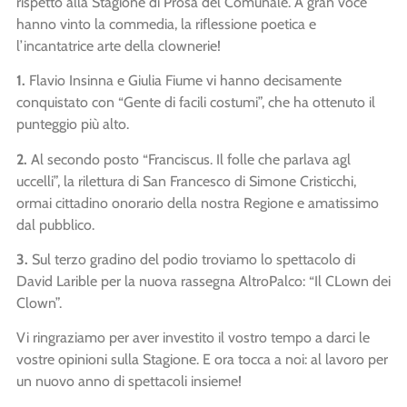
rispetto alla Stagione di Prosa del Comunale. A gran voce
hanno vinto la commedia, la riflessione poetica e
l’incantatrice arte della clownerie!
1.
Flavio Insinna e Giulia Fiume vi hanno decisamente
conquistato con “Gente di facili costumi”, che ha ottenuto il
punteggio più alto.
2.
Al secondo posto “Franciscus. Il folle che parlava agl
uccelli”, la rilettura di San Francesco di Simone Cristicchi,
ormai cittadino onorario della nostra Regione e amatissimo
dal pubblico.
3.
Sul terzo gradino del podio troviamo lo spettacolo di
David Larible per la nuova rassegna AltroPalco: “Il CLown dei
Clown”.
Vi ringraziamo per aver investito il vostro tempo a darci le
vostre opinioni sulla Stagione. E ora tocca a noi: al lavoro per
un nuovo anno di spettacoli insieme!