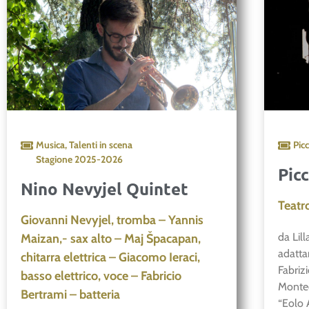
Musica
,
Talenti in scena
Pic
Stagione
2025-2026
Pic
Nino Nevyjel Quintet
Teatr
Giovanni Nevyjel, tromba – Yannis
da Lil
Maizan,- sax alto – Maj Špacapan,
adatta
chitarra elettrica – Giacomo Ieraci,
Fabriz
basso elettrico, voce – Fabricio
Montec
Bertrami – batteria
“Eolo 