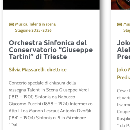
Musica
,
Talenti in scena
Mus
Stagione
2025-2026
Sta
Orchestra Sinfonica del
Jok
Conservatorio “Giuseppe
Ale
Tartini” di Trieste
Pre
Silvia Massarelli, direttrice
Joko 
Predr
Concerto speciale di chiusura della
rassegna Talenti in Scena Giuseppe Verdi
César 
(1813 – 1901) Sinfonia da Nabucco
et vari
Giacomo Puccini (1858 – 1924) Intermezzo
fisarm
Atto III da Manon Lescaut Antonín Dvořák
Couper
(1841 – 1904) Sinfonia n. 9 in Mi minore
Kusjak
“Dal
* da P