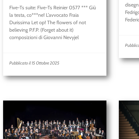
disegn
Five-Ts suite: Five-Ts Reinier 0577 *** Giù
Fedrig
la testa, co***ne! L’avvocato Fraia
Federi
Durissima Let op! The flowers of not
believing P.F.P. (Forget about it)
composizioni di Giovanni Nevyjel
Pubblic
Pubblicato il 15 Ottobre 2025