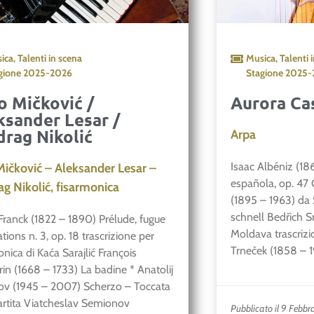
ica
,
Talenti in scena
Musica
,
Talenti 
gione
2025-2026
Stagione
2025-
o Mičković /
Aurora Ca
ksander Lesar /
drag Nikolić
Arpa
Isaac Albéniz (18
Mičković – Aleksander Lesar –
española, op. 47
ag Nikolić, fisarmonica
(1895 – 1963) da 
schnell Bedřich 
Franck (1822 – 1890) Prélude, fugue
Moldava trascrizi
ations n. 3, op. 18 trascrizione per
Trneček (1858 – 
onica di Kaća Sarajlić François
in (1668 – 1733) La badine * Anatolij
ov (1945 – 2007) Scherzo – Toccata
artita Viatcheslav Semionov
Pubblicato il 9 Febb