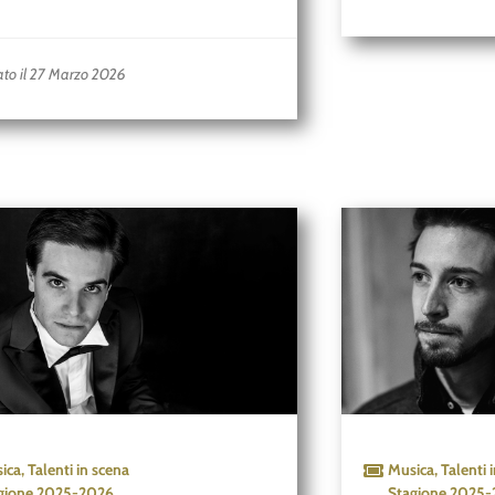
ato il 27 Marzo 2026
ica
,
Talenti in scena
Musica
,
Talenti 
gione
2025-2026
Stagione
2025-