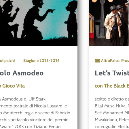
colipalchi
Stagione
2025-2026
AltroPalco
,
Pros
colo Asmodeo
Let’s Twis
o Gioco Vita
con The Black 
la Asmodeus di Ulf Stark
scritto e diretto
mento teatrale di Nicola Lusuardi e
Bilal Musa Huka,
io Montecchi regia e scene di Fabrizio
Seif Mohamed Ml
chi spettacolo vincitore del premio
Mwakidudu, Pete
Award” 2013 con Tiziano Ferrari
coreografie Electr