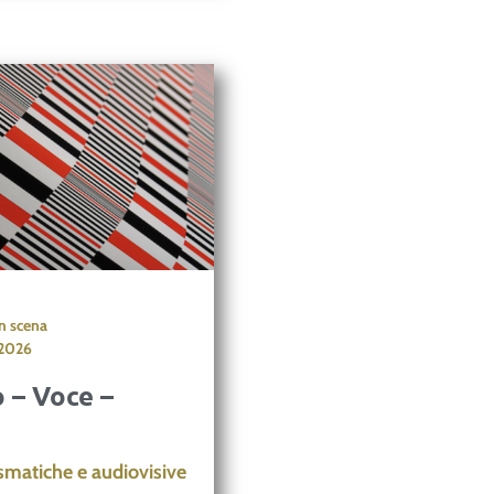
in scena
2026
 – Voce –
smatiche e audiovisive