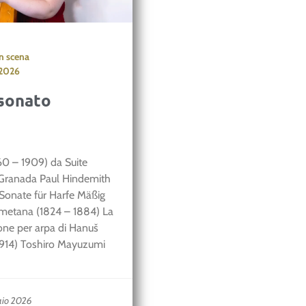
in scena
2026
sonato
60 – 1909) da Suite
 Granada Paul Hindemith
Sonate für Harfe Mäßig
Smetana (1824 – 1884) La
one per arpa di Hanuš
1914) Toshiro Mayuzumi
raio 2026