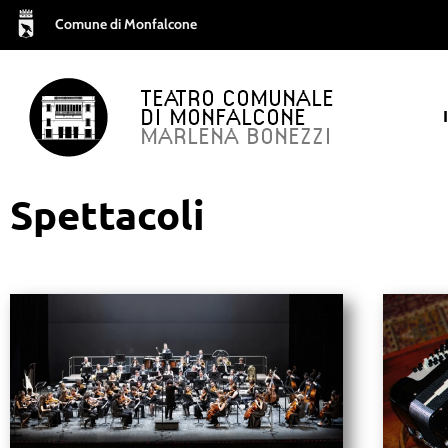
Comune di Monfalcone
TEATRO COMUNALE
DI MONFALCONE
MARLENA BONEZZI
Spettacoli