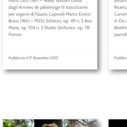
Franz Listz (1811 – 1886) Sursum corda
Johann
dagli Années de pèlerinage III trascrizione
Ricerca
per organo di Fausto Caporali Marco Enrico
Canoni
Bossi (1861 – 1925) Scherzo, op. 49 n. 2 Ave
in Do
Maria, op. 104 n. 2 Studio Sinfonico, op. 78
Beetho
Francis
pianof
Pubblicato il 17 Novembre 2025
Pubblica