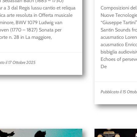
 Sebastian Bach (1685 – 1750)
r a 3 dal Regis lussu cantio et reliqua
Composizioni dell
ca arte resoluta in Offerta musicale
Nuove Tecnologie
 minore, BWV 1079 Ludwig van
“Giuseppe Tartini”
ven (1770 – 1827) Sonata per
Santin Sounds fr
orte n. 28 in La maggiore,
acusmatico Loren
acusmatico Enrico
bisbiglia audiovis
Echoes of persev
to il 17 Ottobre 2025
De
Pubblicato il 15 Otto