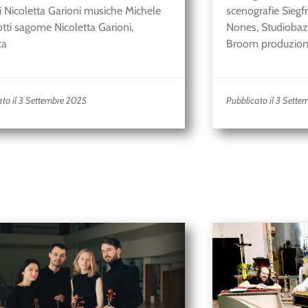
i Nicoletta Garioni musiche Michele
scenografie Siegf
otti sagome Nicoletta Garioni,
Nones, Studiobaz
ca
Broom produzion
ato il 3 Settembre 2025
Pubblicato il 3 Sett