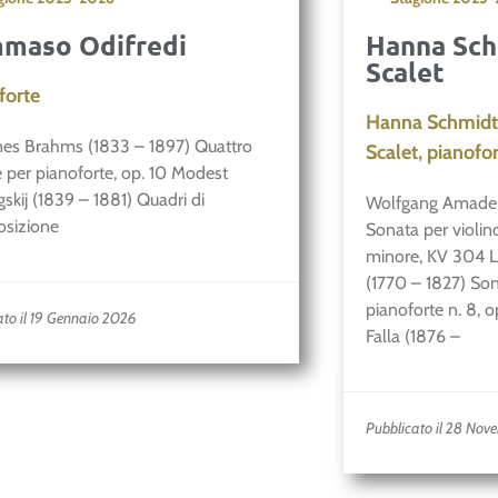
maso Odifredi
Hanna Sch
Scalet
forte
Hanna Schmidt,
es Brahms (1833 – 1897) Quattro
Scalet, pianofo
e per pianoforte, op. 10 Modest
skij (1839 – 1881) Quadri di
Wolfgang Amadeus
osizione
Sonata per violino
minore, KV 304 
(1770 – 1827) Son
pianoforte n. 8, 
ato il 19 Gennaio 2026
Falla (1876 –
Pubblicato il 28 Nov