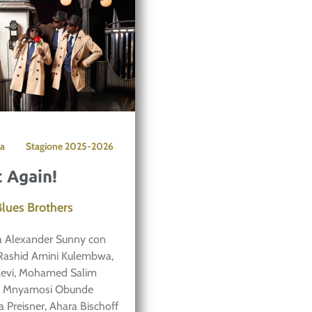
a
Stagione
2025-2026
t Again!
Blues Brothers
 da Alexander Sunny con
 Rashid Amini Kulembwa,
evi, Mohamed Salim
r Mnyamosi Obunde
a Preisner, Ahara Bischoff