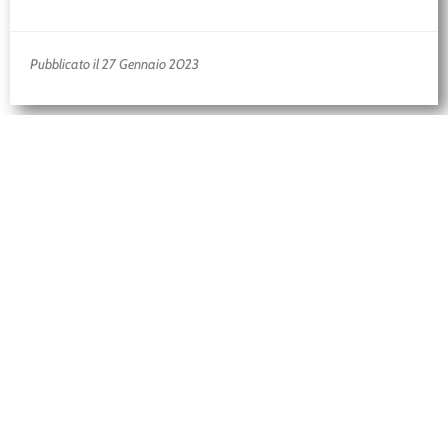
Prosa
Stagione
2011-2012
ITIS Galileo
di Francesco Niccolini e Marco Paolini con Marco Paolini
consulenza scientifica di Stefano Gatteiconsulenza storica
di Giovanni De Martis consolle audio Gabriele Turra
scenotecnica di Juri Peveredirezione tecnica di Marco […]
Pubblicato il 27 Gennaio 2023