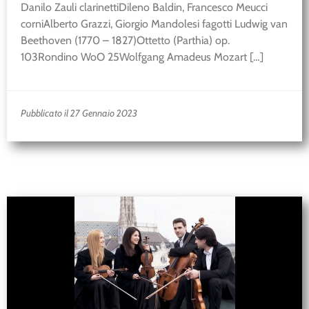
Danilo Zauli clarinettiDileno Baldin, Francesco Meucci
corniAlberto Grazzi, Giorgio Mandolesi fagotti Ludwig van
Beethoven (1770 – 1827)Ottetto (Parthia) op.
103Rondino WoO 25Wolfgang Amadeus Mozart […]
Pubblicato il 27 Gennaio 2023