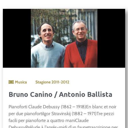
Musica
Stagione
2011-2012
Bruno Canino / Antonio Ballista
Pianoforti Claude Debussy (1862 – 1918)En blanc et noir
per due pianofortiIgor Stravinskij (1882 – 1971)Tre pezzi
facili per pianoforte a quattro maniClaude
DebussyPrélude à l’aprés-midi d’un faunetrascrizione per