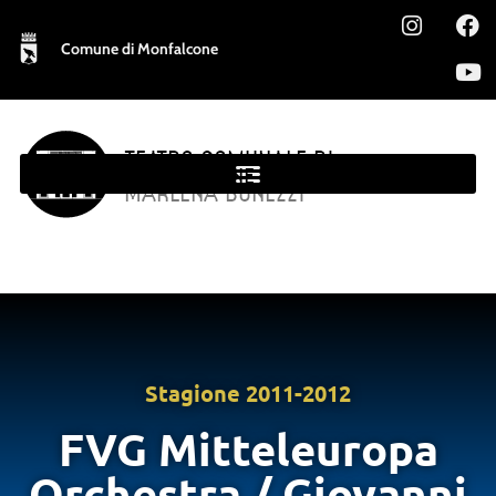
Comune di Monfalcone
TEATRO COMUNALE DI
MONFALCONE
MARLENA BONEZZI
Stagione
2011-2012
FVG Mitteleuropa
Orchestra / Giovanni