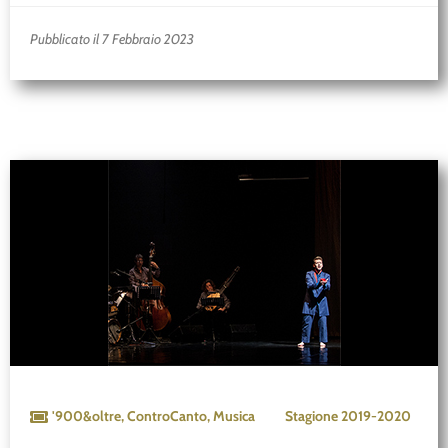
Pubblicato il 7 Febbraio 2023
'900&oltre
,
ControCanto
,
Musica
Stagione
2019-2020