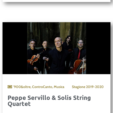
'900&oltre
,
ControCanto
,
Musica
Stagione
2019-2020
Peppe Servillo & Solis String
Quartet