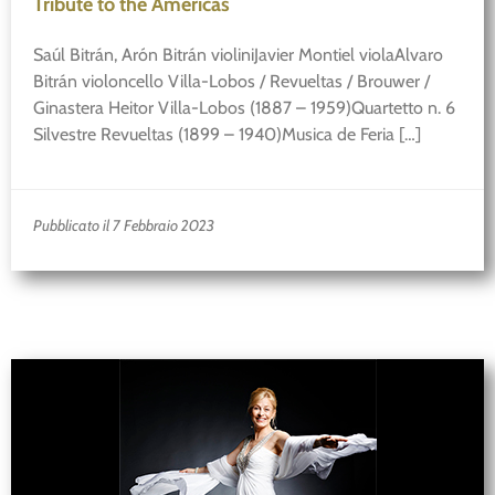
Tribute to the Americas
Saúl Bitrán, Arón Bitrán violiniJavier Montiel violaAlvaro
Bitrán violoncello Villa-Lobos / Revueltas / Brouwer /
Ginastera Heitor Villa-Lobos (1887 – 1959)Quartetto n. 6
Silvestre Revueltas (1899 – 1940)Musica de Feria […]
Pubblicato il 7 Febbraio 2023