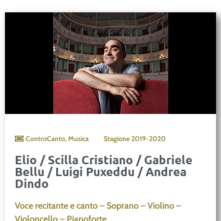
ControCanto
,
Musica
Stagione
2019-2020
Elio / Scilla Cristiano / Gabriele
Bellu / Luigi Puxeddu / Andrea
Dindo
Voce recitante e canto – Soprano – Violino –
Violoncello – Pianoforte