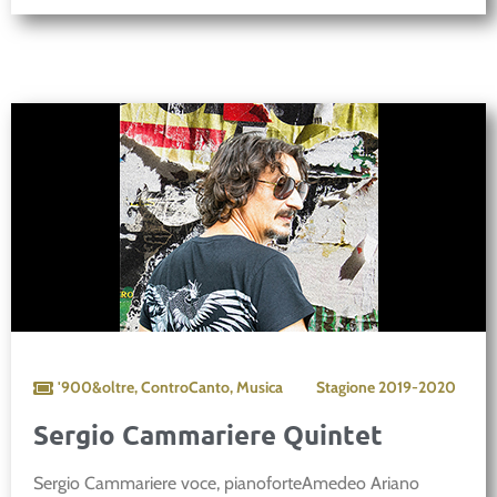
'900&oltre
,
ControCanto
,
Musica
Stagione
2019-2020
Sergio Cammariere Quintet
Sergio Cammariere voce, pianoforteAmedeo Ariano