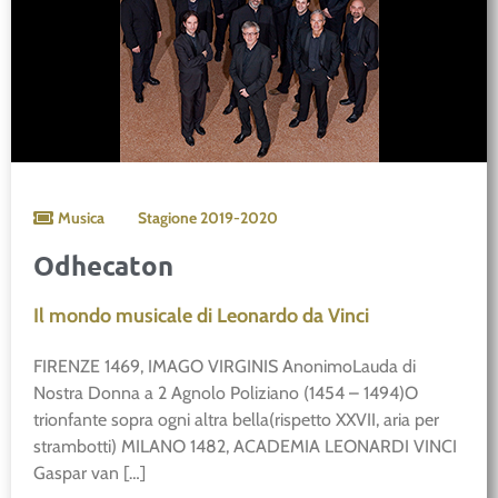
Musica
Stagione
2019-2020
Odhecaton
Il mondo musicale di Leonardo da Vinci
FIRENZE 1469, IMAGO VIRGINIS AnonimoLauda di
Nostra Donna a 2 Agnolo Poliziano (1454 – 1494)O
trionfante sopra ogni altra bella(rispetto XXVII, aria per
strambotti) MILANO 1482, ACADEMIA LEONARDI VINCI
Gaspar van […]