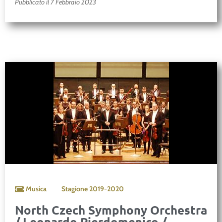
Pubblicato il 7 Febbraio 2023
Musica
Stagione
2019-2020
North Czech Symphony Orchestra
/ Leonardo Pierdomenico /