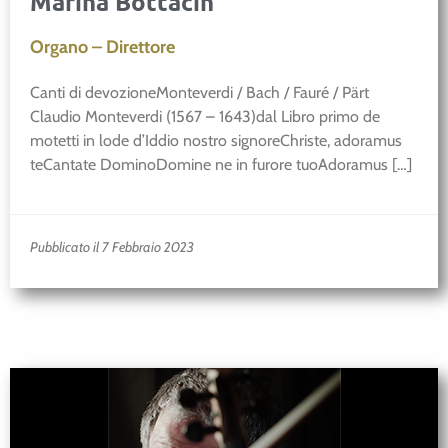
Marina Bottacin
Organo – Direttore
Canti di devozioneMonteverdi / Bach / Fauré / Pärt
Claudio Monteverdi (1567 – 1643)dal Libro primo de
motetti in lode d’Iddio nostro signoreChriste, adoramus
teCantate DominoDomine ne in furore tuoAdoramus […]
Pubblicato il 7 Febbraio 2023