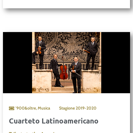
'900&oltre
,
Musica
Stagione
2019-2020
Cuarteto Latinoamericano