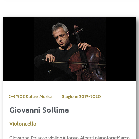
'900&oltre
,
Musica
Stagione
2019-2020
Giovanni Sollima
Violoncello
Giovanna Polacco violinoAlfonso Alberti pianoforteMarco