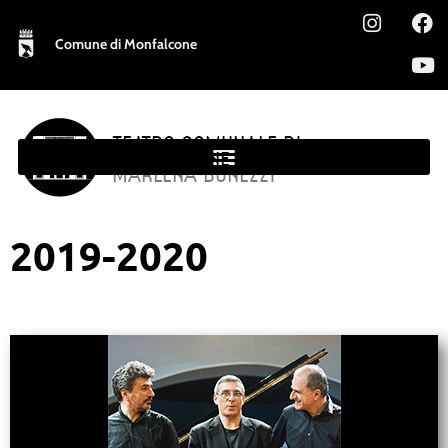
Comune di Monfalcone
TEATRO COMUNALE DI
MONFALCONE
MARLENA BONEZZI
2019-2020