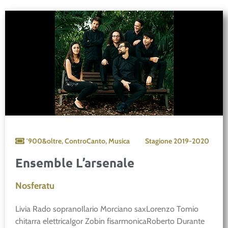
'900&oltre
,
ControCanto
,
Musica
Stagione
2019-2020
Ensemble L’arsenale
Nosferatu
Livia Rado sopranoIlario Morciano saxLorenzo Tomio
chitarra elettricaIgor Zobin fisarmonicaRoberto Durante