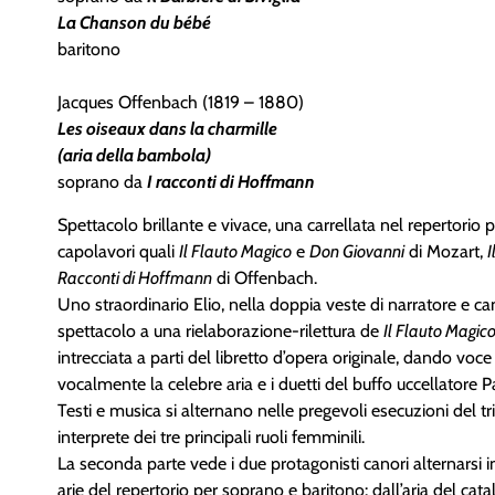
La Chanson du bébé
baritono
Jacques Offenbach (1819 – 1880)
Les oiseaux dans la charmille
(aria della bambola)
soprano da
I racconti di Hoffmann
Spettacolo brillante e vivace, una carrellata nel repertorio 
capolavori quali
Il Flauto Magico
e
Don Giovanni
di Mozart,
I
Racconti di Hoffmann
di Offenbach.
Uno straordinario Elio, nella doppia veste di narratore e ca
spettacolo a una rielaborazione-rilettura de
Il Flauto Magic
intrecciata a parti del libretto d’opera originale, dando voc
vocalmente la celebre aria e i duetti del buffo uccellatore
Testi e musica si alternano nelle pregevoli esecuzioni del tri
interprete dei tre principali ruoli femminili.
La seconda parte vede i due protagonisti canori alternarsi i
arie del repertorio per soprano e baritono: dall’aria del c