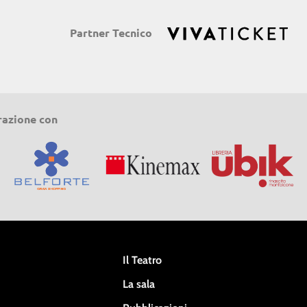
Partner Tecnico
razione con
Il Teatro
La sala