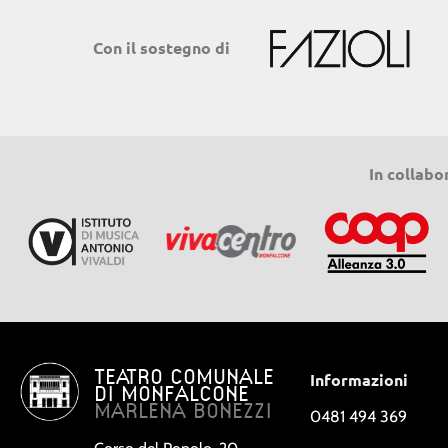
Con il sostegno di
In collabo
TEATRO COMUNALE
Informazioni
DI MONFALCONE
MARLENA BONEZZI
0481 494 369