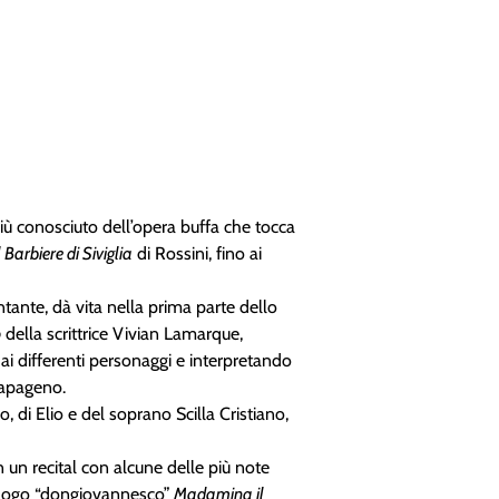
più conosciuto dell’opera buffa che tocca
l Barbiere di Siviglia
di Rossini, fino ai
ntante, dà vita nella prima parte dello
o
della scrittrice Vivian Lamarque,
e ai differenti personaggi e interpretando
 Papageno.
o, di Elio e del soprano Scilla Cristiano,
n un recital con alcune delle più note
atalogo “dongiovannesco”
Madamina il