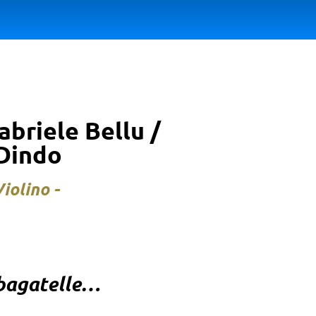
Gabriele Bellu /
 Dindo
iolino -
 bagatelle…