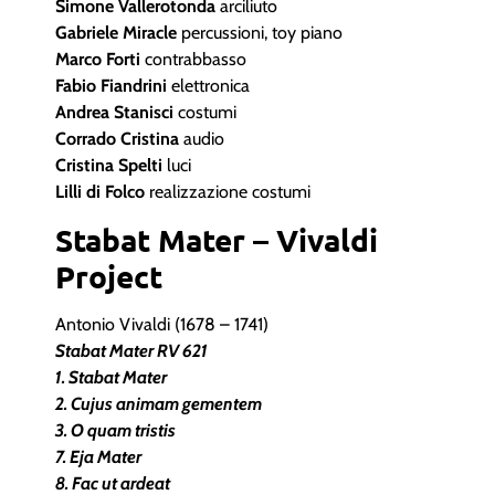
Simone Vallerotonda
arciliuto
Gabriele Miracle
percussioni, toy piano
Marco Forti
contrabbasso
Fabio Fiandrini
elettronica
Andrea Stanisci
costumi
Corrado Cristina
audio
Cristina Spelti
luci
Lilli di Folco
realizzazione costumi
Stabat Mater – Vivaldi
Project
Antonio Vivaldi (1678 – 1741)
Stabat Mater RV 621
1. Stabat Mater
2. Cujus animam gementem
3. O quam tristis
7. Eja Mater
8. Fac ut ardeat