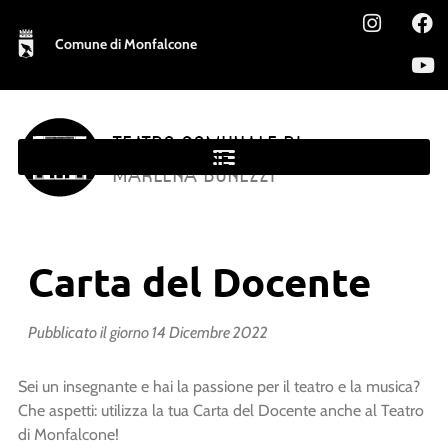
Comune di Monfalcone
TEATRO COMUNALE DI
MONFALCONE
MARLENA BONEZZI
Carta del Docente
Pubblicato il giorno
14 Dicembre 2022
Sei un insegnante e hai la passione per il teatro e la musica?
Che aspetti: utilizza la tua Carta del Docente anche al Teatro
di Monfalcone!