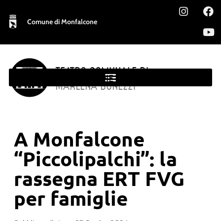
Comune di Monfalcone
TEATRO COMUNALE DI
MONFALCONE
MARLENA BONEZZI
A Monfalcone
“Piccolipalchi”: la
rassegna ERT FVG
per famiglie