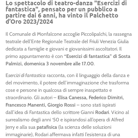
Lo spettacolo di teatro-danza "Esercizi di
fantastica", pensato per un pubblico a
partire dai 6 anni, ha vinto il Palchetto
d’Oro 2023/2024
Il Comunale di Monfalcone accoglie Piccolipalchi, la rassegna
teatrale dell’Ente Regionale Teatrale del Friuli Venezia Giulia
dedicata a famiglie e giovani e giovanissimi ascoltatori. Il
primo appuntamento è con
“Esercizi di fantastica” di Sosta
Palmizi, domenica 3 novembre alle 17.00
.
E
sercizi di fantastica
racconta, con il linguaggio della danza e
del movimento, il potere dell’immaginazione che trasforma
cose e persone in qualcosa di sempre inaspettato e
straordinario. Gli autori –
Elisa Canessa, Federico Dimitri,
Francesco Manenti, Giorgio Rossi
–
sono stati ispirati
dall’idea di Fantastica dello scrittore Gianni
Rodari
. Vicino al
surrealismo degli anni ‘50 e ispirandosi all’opera di Alfred
Jerry e alla sua
patafisica
(la scienza delle soluzioni
immaginarie), Rodari affermava infatti l’esistenza di una