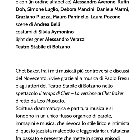
e con (in ordine alfabetico)
Alessandro Averone
,
Rufin
Doh
,
Simone Luglio
,
Debora Mancini
,
Daniele Marmi
,
Graziano Piazza
,
Mauro Parrinello
,
Laura Pozone
scene di
Andrea Belli
costumi di
Silvia Aymonino
light designer
Alessandro Verazzi
Teatro Stabile di Bolzano
Chet Baker, fra i miti musicali più controversi e discussi
del Novecento, rivive grazie alla musica di Paolo Fresu
e agli attori del Teatro Stabile di Bolzano nello
spettacolo
Il tempo di Chet – La versione di Chet Baker
,
diretto da Leo Muscato.
Scrittura drammaturgica e partitura musicale si
fondono in un unico flusso organico di parole,
immagini e musica, che rievoca lo stile lirico e intimista
di questo jazzista maledetto e leggendario: un’altalena
fra passato e presente che mette in scena episodi