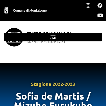
Comune di Monfalcone
TEATRO COMUNALE DI
MONFALCONE
MARLENA BONEZZI
Stagione
2022-2023
Sofia de Martis /
Mizuho Furukubo