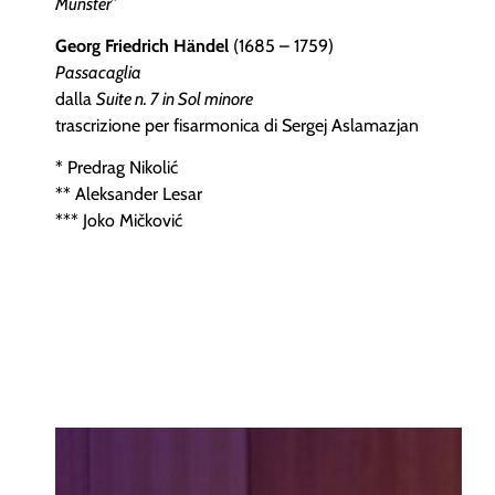
Münster”
Georg Friedrich Händel
(1685
–
1759)
Passacaglia
dalla
Suite n. 7 in Sol minore
trascrizione per fisarmonica di Sergej Aslamazjan
* Predrag Nikolić
** Aleksander Lesar
*** Joko Mičković