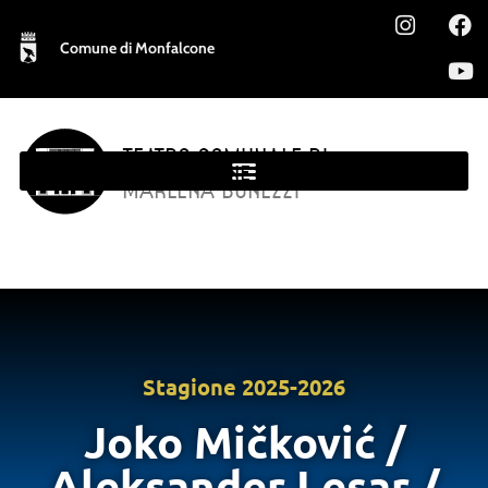
Comune di Monfalcone
TEATRO COMUNALE DI
MONFALCONE
MARLENA BONEZZI
Stagione
2025-2026
Joko Mičković /
Aleksander Lesar /