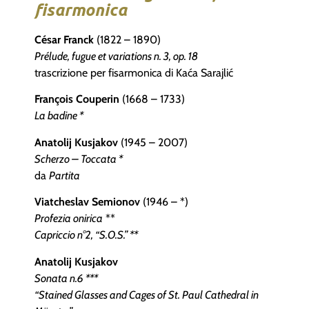
fisarmonica
César Franck
(1822
–
1890)
Prélude, fugue et variations n. 3, op. 18
trascrizione per fisarmonica di Kaća Sarajlić
François Couperin
(1668
–
1733)
La badine *
Anatolij Kusjakov
(1945 – 2007)
Scherzo – Toccata *
da
Partita
Viatcheslav Semionov
(1946
–
*)
Profezia onirica
**
Capriccio n°2, “S.O.S.” **
Anatolij Kusjakov
Sonata n.6 ***
“Stained Glasses and Cages of St. Paul Cathedral in