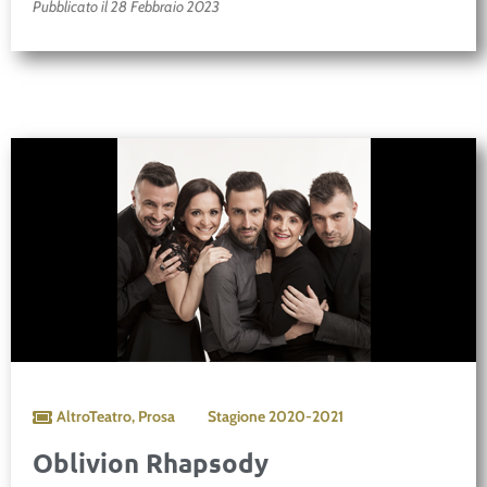
Pubblicato il 28 Febbraio 2023
AltroTeatro
,
Prosa
Stagione
2020-2021
Oblivion Rhapsody