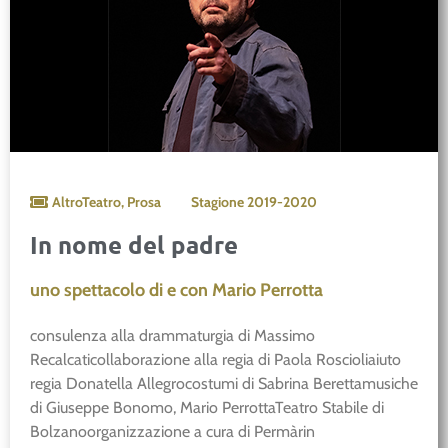
AltroTeatro
,
Prosa
Stagione
2019-2020
In nome del padre
uno spettacolo di e con Mario Perrotta
consulenza alla drammaturgia di Massimo
Recalcaticollaborazione alla regia di Paola Roscioliaiuto
regia Donatella Allegrocostumi di Sabrina Berettamusiche
di Giuseppe Bonomo, Mario PerrottaTeatro Stabile di
Bolzanoorganizzazione a cura di Permàrin