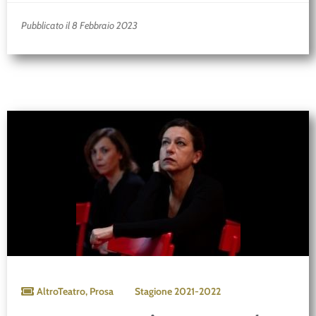
Pubblicato il 8 Febbraio 2023
AltroTeatro
,
Prosa
Stagione
2021-2022