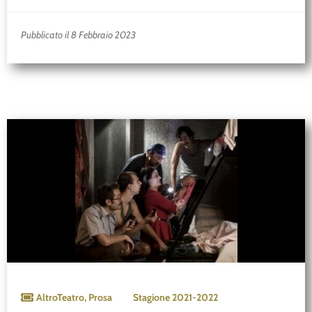
Pubblicato il 8 Febbraio 2023
AltroTeatro
,
Prosa
Stagione
2021-2022