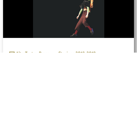
AltroTeatro
,
Prosa
Stagione
2018-2019
Pss pss
di e con Camilla Pessi e Simone Fassariregia di Louis
Spagnacollaborazione artistica e coordinamento tecnico
di Valerio Fassaridisegno luci di Christoph
SiegenthalerCompagnia Baccalà / Live Arts Management
Rappresentato più di […]
Pubblicato il 3 Febbraio 2023