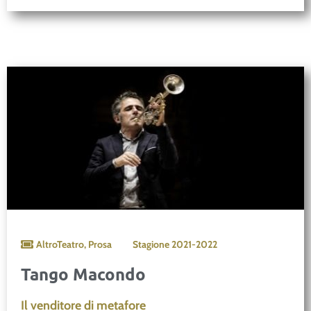
AltroTeatro
,
Prosa
Stagione
2021-2022
Tango Macondo
Il venditore di metafore