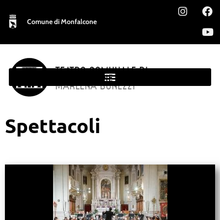
Comune di Monfalcone
TEATRO COMUNALE DI
MONFALCONE
MARLENA BONEZZI
Spettacoli