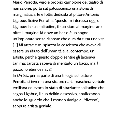
Mario Perrotta, vero e proprio campione del teatro di
narrazione, porta sul palcoscenico una storia di
marginalità, arte e follia dedicata al pittore Antonio
Ligabue. Scrive Perrotta: “questo m’interessa oggi di
Ligabue: la sua solitudine, il suo stare al margine, anzi
oltre il margine, là dove un bacio è un sogno,
un’implorare senza risposte che dura da tutta una vita.
[…] Mi attrae e mi spiazza la coscienza che aveva di
essere un rifiuto dell’umanità e, al contempo, un
artista, perché questo doppio sentire gli lacerava
l’anima: l’artista sapeva di meritarlo un bacio, ma il
pazzo lo elemosinava”.
In
Un bès
, prima parte di una trilogia sul pittore,
Perrotta si inventa una straordinaria maschera verbale
emiliana ed evoca lo stato di straziante solitudine che
segna Ligabue, il suo delirio ossessivo, analizzando
anche lo sguardo che il mondo rivolge al “diverso”,
seppure artista geniale.