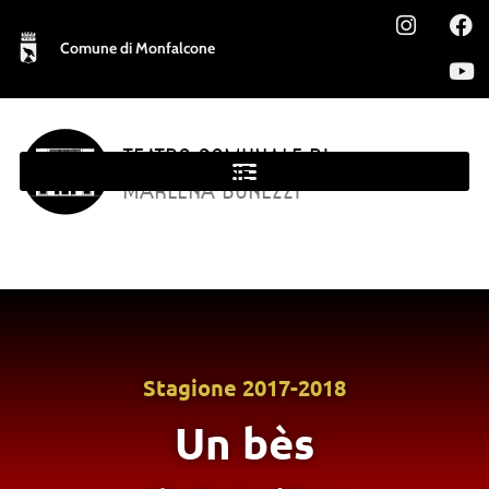
Comune di Monfalcone
TEATRO COMUNALE DI
MONFALCONE
MARLENA BONEZZI
Stagione
2017-2018
Un bès