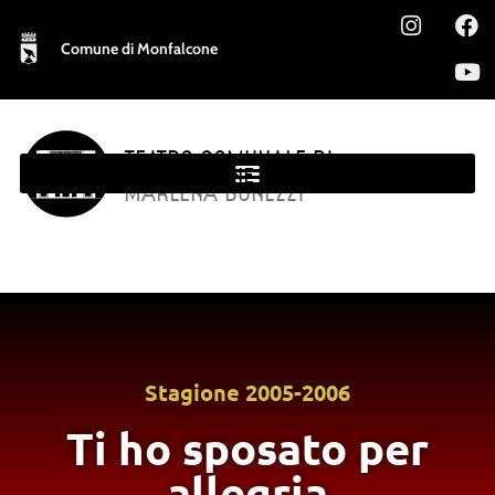
Comune di Monfalcone
TEATRO COMUNALE DI
MONFALCONE
MARLENA BONEZZI
Stagione
2005-2006
Ti ho sposato per
allegria