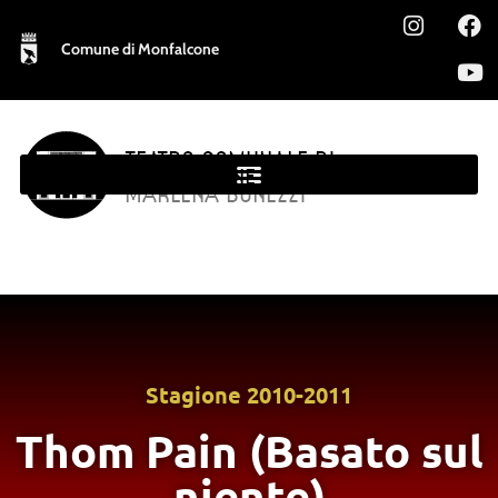
Comune di Monfalcone
TEATRO COMUNALE DI
MONFALCONE
MARLENA BONEZZI
Stagione
2010-2011
Thom Pain (Basato sul
niente)