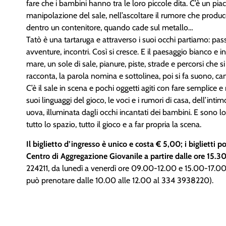
fare che i bambini hanno tra le loro piccole dita. C’è un pi
manipolazione del sale, nell’ascoltare il rumore che produc
dentro un contenitore, quando cade sul metallo…
Tatò è una tartaruga e attraverso i suoi occhi partiamo: passa
avventure, incontri. Così si cresce. E il paesaggio bianco e in
mare, un sole di sale, pianure, piste, strade e percorsi che si
racconta, la parola nomina e sottolinea, poi si fa suono, can
C’è il sale in scena e pochi oggetti agiti con fare semplice e 
suoi linguaggi del gioco, le voci e i rumori di casa, dell’inti
uova, illuminata dagli occhi incantati dei bambini. E sono 
tutto lo spazio, tutto il gioco e a far propria la scena.
Il biglietto d’ingresso è unico e costa € 5,00; i biglietti 
Centro di Aggregazione Giovanile a partire dalle ore 15.30
224211, da lunedì a venerdì ore 09.00-12.00 e 15.00-17.0
può prenotare dalle 10.00 alle 12.00 al 334 3938220).