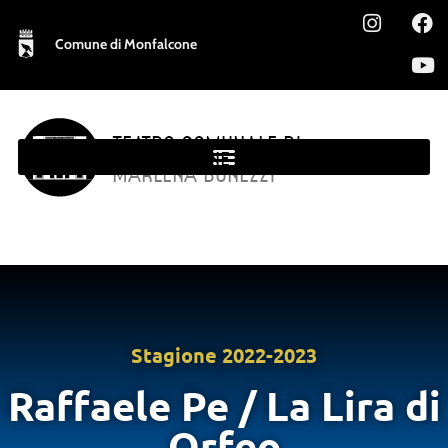
Comune di Monfalcone
TEATRO COMUNALE DI
MONFALCONE
MARLENA BONEZZI
Stagione
2022-2023
Raffaele Pe / La Lira di
Orfeo