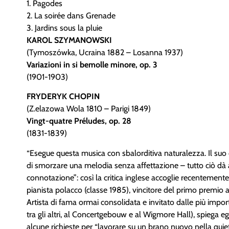
1. Pagodes
2. La soirée dans Grenade
3. Jardins sous la pluie
KAROL SZYMANOWSKI
(Tymoszówka, Ucraina 1882 – Losanna 1937)
Variazioni in si bemolle minore, op. 3
(1901-1903)
FRYDERYK CHOPIN
(Z.elazowa Wola 1810 – Parigi 1849)
Vingt-quatre Préludes, op. 28
(1831-1839)
“Esegue questa musica con sbalorditiva naturalezza. Il suo co
di smorzare una melodia senza affettazione – tutto ciò dà al
connotazione”: così la critica inglese accoglie recentement
pianista polacco (classe 1985), vincitore del primo premio
Artista di fama ormai consolidata e invitato dalle più impor
tra gli altri, al Concertgebouw e al Wigmore Hall), spiega egl
alcune richieste per “lavorare su un brano nuovo nella quie