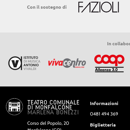
Con il sostegno di
In collabo
TEATRO COMUNALE
Informazioni
DI MONFALCONE
MARLENA BONEZZI
0481 494 369
Corso del Popolo, 20
Biglietteria