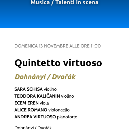
Musica
/
Talenti in scena
DOMENICA 13 NOVEMBRE
ALLE ORE
11:00
Quintetto virtuoso
Dohnányi / Dvořák
SARA SCHISA
violino
TEODORA KALIČANIN
violino
ECEM EREN
viola
ALICE ROMANO
violoncello
ANDREA VIRTUOSO
pianoforte
Dohnányi / Dvořák