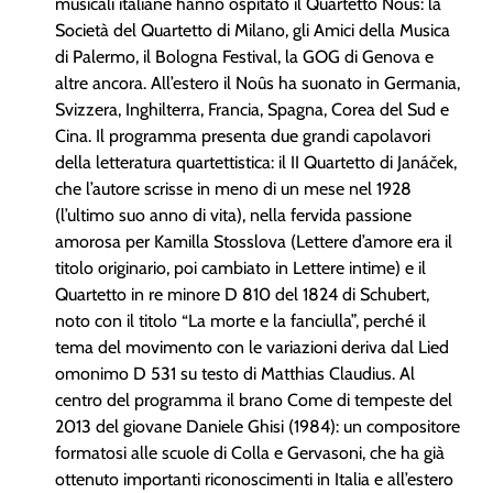
musicali italiane hanno ospitato il Quartetto Noûs: la
Società del Quartetto di Milano, gli Amici della Musica
di Palermo, il Bologna Festival, la GOG di Genova e
altre ancora. All’estero il Noûs ha suonato in Germania,
Svizzera, Inghilterra, Francia, Spagna, Corea del Sud e
Cina. Il programma presenta due grandi capolavori
della letteratura quartettistica: il II Quartetto di Janáček,
che l’autore scrisse in meno di un mese nel 1928
(l’ultimo suo anno di vita), nella fervida passione
amorosa per Kamilla Stosslova (Lettere d’amore era il
titolo originario, poi cambiato in Lettere intime) e il
Quartetto in re minore D 810 del 1824 di Schubert,
noto con il titolo “La morte e la fanciulla”, perché il
tema del movimento con le variazioni deriva dal Lied
omonimo D 531 su testo di Matthias Claudius. Al
centro del programma il brano Come di tempeste del
2013 del giovane Daniele Ghisi (1984): un compositore
formatosi alle scuole di Colla e Gervasoni, che ha già
ottenuto importanti riconoscimenti in Italia e all’estero