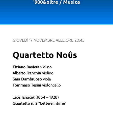
'900&oltre
/
Musica
GIOVEDÌ 17 NOVEMBRE
ALLE ORE
20:45
Quartetto Noûs
Tiziano Baviera
violino
Alberto Franchin
violino
Sara Dambruoso
viola
Tommaso Tesini
violoncello
Leoš Janáček (1854 – 1928)
Quartetto n. 2 “Lettere intime”