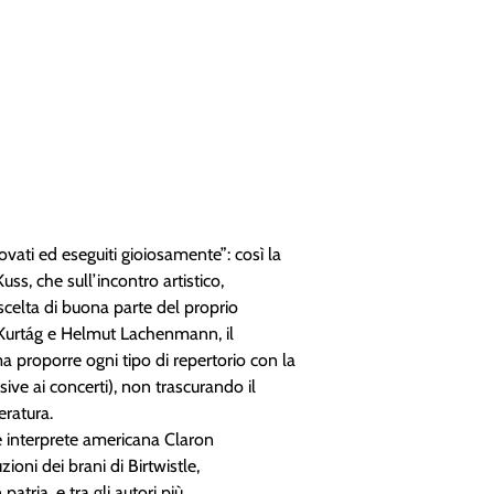
vati ed eseguiti gioiosamente”: così la
ss, che sull’incontro artistico,
scelta di buona parte del proprio
 Kurtág e Helmut Lachenmann, il
ma proporre ogni tipo di repertorio con la
ive ai concerti), non trascurando il
eratura.
te interprete americana Claron
ni dei brani di Birtwistle,
atria, e tra gli autori più