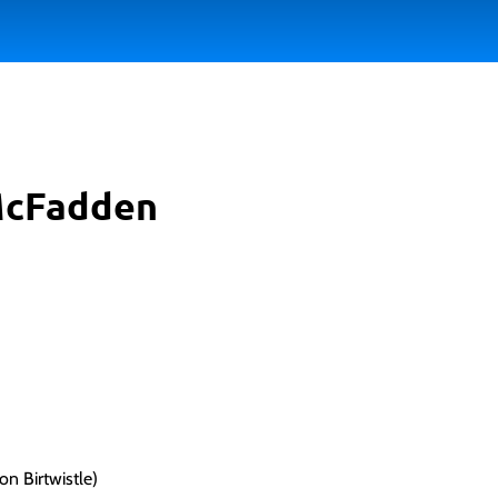
McFadden
son Birtwistle)