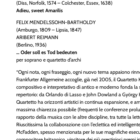
(Diss, Norfolk, 1574 – Colchester, Essex, 1638)
Adieu, sweet Amarilis
FELIX MENDELSSOHN-BARTHOLDY
(Amburgo, 1809 – Lipsia, 1847)
ARIBERT REIMANN
(Berlino, 1936)
… Oder soll es Tod bedeuten
per soprano e quartetto d’archi
“Ogni nota, ogni fraseggio, ogni nuovo tema appaiono rinno
Frankfurter Allgemeine accoglie, già nel 2005, il Quartetto Ku
compositivo e interpretativo di antico e moderno fonda la 
repertorio: da Orlando di Lasso e John Dowland a György
Quartetto ha orizzonti artistici in continua espansione, e a
massima chiarezza possibile (frequenti le conferenze prolus
rapporto della musica con le altre discipline, tra tutte la lett
Riuscitissima la collaborazione con l’eclettica ed intelligen
McFadden, spesso menzionata per le sue magnifiche esecuzio
compositore britannico, vincitore dei più prestigiosi premi in p