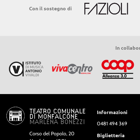
Con il sostegno di
In collabo
TEATRO COMUNALE
Informazioni
DI MONFALCONE
MARLENA BONEZZI
0481 494 369
Corso del Popolo, 20
Biglietteria