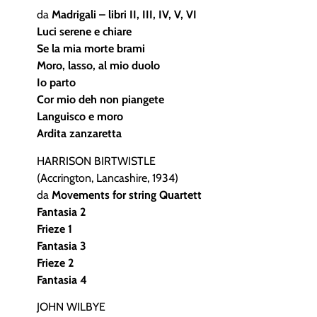
da
Madrigali – libri II, III, IV, V, VI
Luci serene e chiare
Se la mia morte brami
Moro, lasso, al mio duolo
Io parto
Cor mio deh non piangete
Languisco e moro
Ardita zanzaretta
HARRISON BIRTWISTLE
(Accrington, Lancashire, 1934)
da
Movements for string Quartett
Fantasia 2
Frieze 1
Fantasia 3
Frieze 2
Fantasia 4
JOHN WILBYE