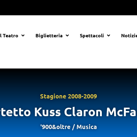
Il Teatro
Biglietteria
Spettacoli
Notizi
Stagione
2008-2009
tetto Kuss Claron McF
'900&oltre
/
Musica