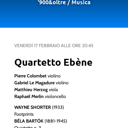
'900&oltre
/
Musica
VENERDÌ 17 FEBBRAIO
ALLE ORE
20:45
Quartetto Ebène
Pierre Colombet
violino
Gabriel Le Magadure
violino
Matthieu Herzog
viola
Raphaël Merlin
violoncello
WAYNE SHORTER
(1933)
Footprints
BÉLA BARTÓK
(1881-1945)
Quartetto n. 3