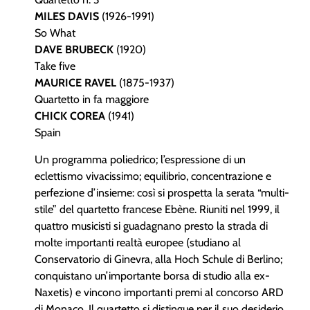
MILES DAVIS
(1926-1991)
So What
DAVE BRUBECK
(1920)
Take five
MAURICE RAVEL
(1875-1937)
Quartetto in fa maggiore
CHICK COREA
(1941)
Spain
Un programma poliedrico; l’espressione di un
eclettismo vivacissimo; equilibrio, concentrazione e
perfezione d’insieme: così si prospetta la serata “multi-
stile” del quartetto francese Ebène. Riuniti nel 1999, il
quattro musicisti si guadagnano presto la strada di
molte importanti realtà europee (studiano al
Conservatorio di Ginevra, alla Hoch Schule di Berlino;
conquistano un’importante borsa di studio alla ex-
Naxetis) e vincono importanti premi al concorso ARD
di Monaco. Il quartetto si distingue per il suo desiderio