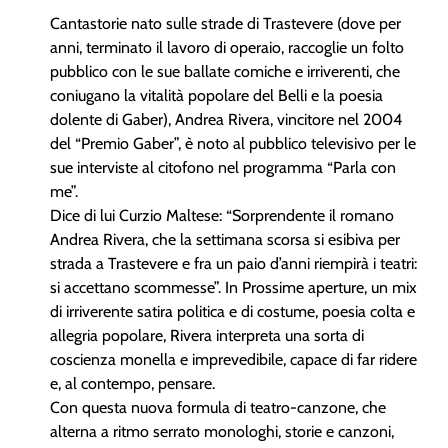
Cantastorie nato sulle strade di Trastevere (dove per
anni, terminato il lavoro di operaio, raccoglie un folto
pubblico con le sue ballate comiche e irriverenti, che
coniugano la vitalità popolare del Belli e la poesia
dolente di Gaber), Andrea Rivera, vincitore nel 2004
del “Premio Gaber”, è noto al pubblico televisivo per le
sue interviste al citofono nel programma “Parla con
me”.
Dice di lui Curzio Maltese: “Sorprendente il romano
Andrea Rivera, che la settimana scorsa si esibiva per
strada a Trastevere e fra un paio d’anni riempirà i teatri:
si accettano scommesse”. In Prossime aperture, un mix
di irriverente satira politica e di costume, poesia colta e
allegria popolare, Rivera interpreta una sorta di
coscienza monella e imprevedibile, capace di far ridere
e, al contempo, pensare.
Con questa nuova formula di teatro-canzone, che
alterna a ritmo serrato monologhi, storie e canzoni,