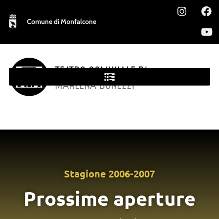
Comune di Monfalcone
TEATRO COMUNALE DI
MONFALCONE
MARLENA BONEZZI
Stagione
2006-2007
Prossime aperture