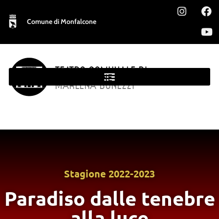
Comune di Monfalcone
TEATRO COMUNALE DI
MONFALCONE
MARLENA BONEZZI
Stagione
2022-2023
Paradiso dalle tenebre
alla luce