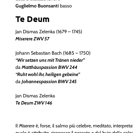
Guglielmo Buonsanti
basso
Te Deum
Jan Dismas Zelenka (1679 – 1745)
Miserere ZWV 57
Johann Sebastian Bach (1685 – 1750)
“Wir setzen uns mit Tränen nieder”
da
Matthäuspassion BWV 244
“Ruht wohl ihr, heiligen gebeine”
da
Johannespassion BWV 245
Jan Dismas Zelenka
Te Deum ZWV 146
Il
Miserere
è, forse, il salmo più celebre, meditato, interpreta
quale è attribuito, riconosce il peccato e dal buio della colp