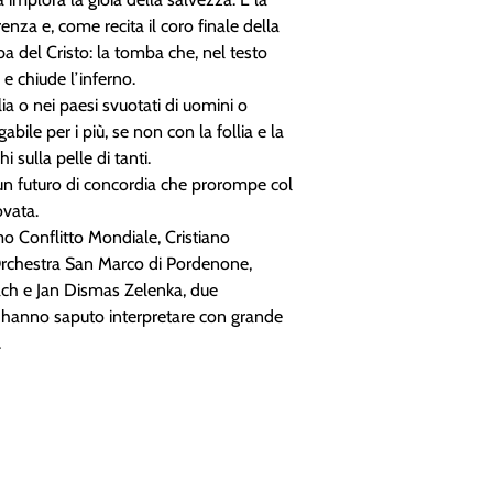
enza e, come recita il coro finale della
mba del Cristo: la tomba che, nel testo
o e chiude l’inferno.
ia o nei paesi svuotati di uomini o
abile per i più, se non con la follia e la
i sulla pelle di tanti.
 un futuro di concordia che prorompe col
ovata.
mo Conflitto Mondiale, Cristiano
l’Orchestra San Marco di Pordenone,
Bach e Jan Dismas Zelenka, due
che hanno saputo interpretare con grande
.