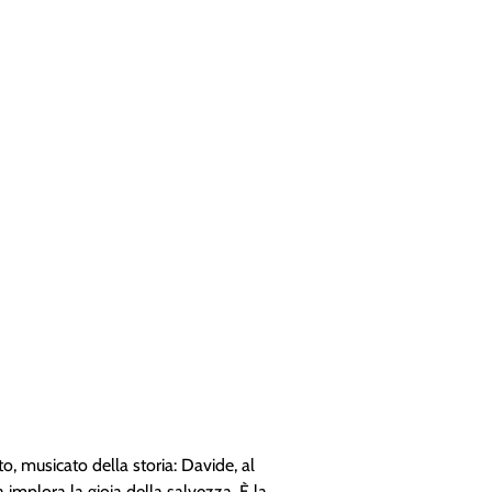
to, musicato della storia: Davide, al
a implora la gioia della salvezza. È la