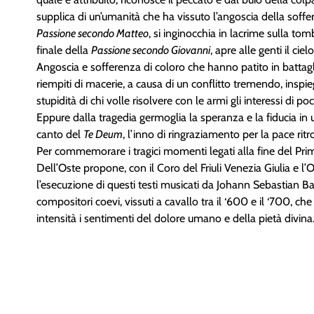
supplica di un’umanità che ha vissuto l’angoscia della soffer
Passione secondo Matteo
, si inginocchia in lacrime sulla to
finale della
Passione secondo Giovanni
, apre alle genti il ciel
Angoscia e sofferenza di coloro che hanno patito in battagl
riempiti di macerie, a causa di un conflitto tremendo, inspieg
stupidità di chi volle risolvere con le armi gli interessi di poch
Eppure dalla tragedia germoglia la speranza e la fiducia in
canto del
Te Deum
, l’inno di ringraziamento per la pace ritr
Per commemorare i tragici momenti legati alla fine del Pri
Dell’Oste propone, con il Coro del Friuli Venezia Giulia e 
l’esecuzione di questi testi musicati da Johann Sebastian 
compositori coevi, vissuti a cavallo tra il ‘600 e il ‘700, 
intensità i sentimenti del dolore umano e della pietà divina