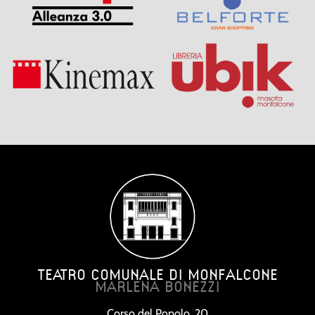
TEATRO COMUNALE DI MONFALCONE
MARLENA BONEZZI
Corso del Popolo, 20