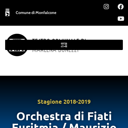
Comune di Monfalcone
TEATRO COMUNALE DI
MONFALCONE
MARLENA BONEZZI
Stagione
2018-2019
Orchestra di Fiati
Euritmia / Maurizio