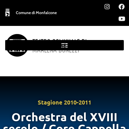
Comune di Monfalcone
TEATRO COMUNALE DI
MONFALCONE
MARLENA BONEZZI
Stagione
2010-2011
Orchestra del XVIII
secolo / Coro Cappella