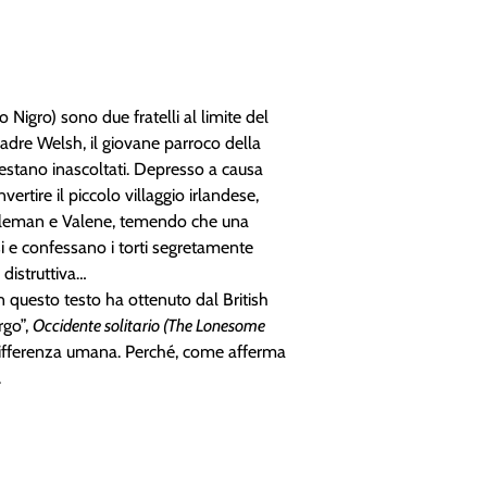
Nigro) sono due fratelli al limite del
Padre Welsh, il giovane parroco della
 restano inascoltati. Depresso a causa
nvertire il piccolo villaggio irlandese,
. Coleman e Valene, temendo che una
si e confessano i torti segretamente
 distruttiva…
questo testo ha ottenuto dal British
rgo”,
Occidente solitario (The Lonesome
differenza umana. Perché, come afferma
.