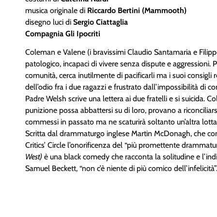
musica originale di
Riccardo Bertini (Mammooth)
disegno luci di
Sergio Ciattaglia
Compagnia Gli Ipocriti
Coleman e Valene (i bravissimi Claudio Santamaria e Filippo 
patologico, incapaci di vivere senza dispute e aggressioni. 
comunità, cerca inutilmente di pacificarli ma i suoi consigli
dell’odio fra i due ragazzi e frustrato dall’impossibilità di co
Padre Welsh scrive una lettera ai due fratelli e si suicida
punizione possa abbattersi su di loro, provano a riconciliar
commessi in passato ma ne scaturirà soltanto un’altra lotta
Scritta dal drammaturgo inglese Martin McDonagh, che con 
Critics’ Circle l’onorificenza del “più promettente drammatu
West)
è una black comedy che racconta la solitudine e l’in
Samuel Beckett, “non c’è niente di più comico dell’infelicità”