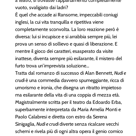
a teatro, si trovasse l’appartamento completamente
vuoto, svaligiato dai ladri?
È quel che accade ai Ransome, impeccabili coniugi
inglesi, la cui vita tranquilla e ripetitiva viene
completamente sconvolta. La loro reazione però è
diversa: lui si incupisce e si arrabbia sempre più, lei
prova un senso di sollievo e quasi di liberazione. E
mentre il gioco dei caratteri, esasperato da visite
inattese, diventa sempre più esilarante, il mistero del
furto trova un’imprevista soluzione…
Tratta dal romanzo di successo di Alan Bennett,
Nudi e
crudi
è una commedia davvero spumeggiante, ricca di
umorismo e ironia, che disegna un ritratto impietoso
ma esilarante della vita di una coppia di mezza età.
Magistralmente scritta per il teatro da Edoardo Erba,
superbamente interpretata da Maria Amelia Monti e
Paolo Calabresi e diretta con estro da Serena
Sinigaglia,
Nudi e crudi
diverte senza ricalcare vecchi
schemi e rivela più di ogni altra opera il genio comico