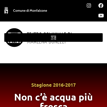
Comune di Monfalcone
TEATRO COMUNALE DI
MONFALCONE
MARLENA BONEZZI
Stagione
2016-2017
Non c’è acqua più
fresca