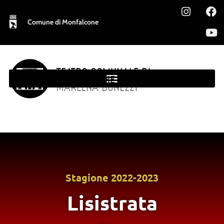
Comune di Monfalcone
TEATRO COMUNALE DI
MONFALCONE
MARLENA BONEZZI
Stagione
2022-2023
Lisistrata