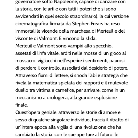
governatore sotto Napoleone, capace di danzare con
la storia, con le arti e con tutti i poteri che si sono
avvicendati in quel secolo straordinario), la cui versione
cinematografica firmata da Stephen Frears ha reso
immortali le vicende della marchesa di Merteuil e del
visconte di Valmont. E vincono la sfida.
Merteuil e Valmont sono vampiri allo specchio,
assetati di linfa vitale, arditi nelle mosse di un gioco al
massacro, vigliacchi nell’esperire i sentimenti, paurosi
di perdere il controllo, assediati dal desiderio di potere.
Attraverso fiumi di lettere, si snoda l’abile strategia che
rivela la matematica spietata dei rapporti e il mutevole
duello tra vittima e carnefice, per arrivare, come in un
meccanismo a orologeria, alla grande esplosione
finale.
Quest’opera geniale, attraverso le storie di amore e
sesso di qualche singolare individuo, traccia il ritratto di
un’intera epoca alla vigilia di una rivoluzione che ha
cambiato la storia, con le sue aperture al futuro, le