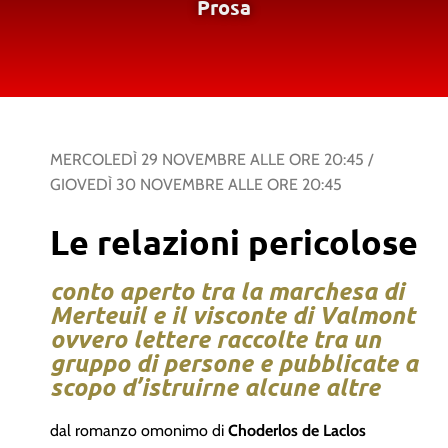
Prosa
MERCOLEDÌ 29 NOVEMBRE
ALLE ORE
20:45
/
GIOVEDÌ 30 NOVEMBRE
ALLE ORE
20:45
Le relazioni pericolose
conto aperto tra la marchesa di
Merteuil e il visconte di Valmont
ovvero lettere raccolte tra un
gruppo di persone e pubblicate a
scopo d’istruirne alcune altre
dal romanzo omonimo di
Choderlos de Laclos