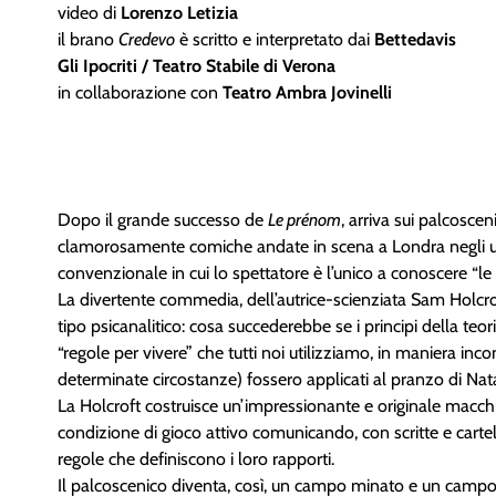
video di
Lorenzo Letizia
il brano
Credevo
è scritto e interpretato dai
Bettedavis
Gli Ipocriti / Teatro Stabile di Verona
in collaborazione con
Teatro Ambra Jovinelli
Dopo il grande successo de
Le prénom
, arriva sui palcosce
clamorosamente comiche andate in scena a Londra negli ul
convenzionale in cui lo spettatore è l’unico a conoscere “le 
La divertente commedia, dell’autrice-scienziata Sam Holcro
tipo psicanalitico: cosa succederebbe se i principi della t
“regole per vivere” che tutti noi utilizziamo, in maniera in
determinate circostanze) fossero applicati al pranzo di Nata
La Holcroft costruisce un’impressionante e originale macchin
condizione di gioco attivo comunicando, con scritte e cartelli
regole che definiscono i loro rapporti.
Il palcoscenico diventa, così, un campo minato e un campo 