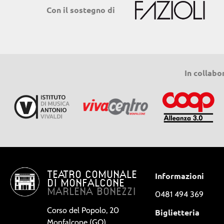
Con il sostegno di
In collabo
TEATRO COMUNALE
Informazioni
DI MONFALCONE
MARLENA BONEZZI
0481 494 369
Corso del Popolo, 20
Biglietteria
Monfalcone (GO)