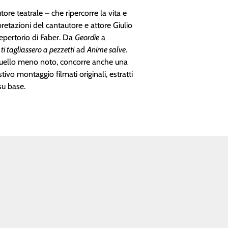
tore teatrale – che ripercorre la vita e
pretazioni del cantautore e attore Giulio
repertorio di Faber. Da
Geordie
a
 ti tagliassero a pezzetti
ad
Anime salve
.
i quello meno noto, concorre anche una
o montaggio filmati originali, estratti
su base.