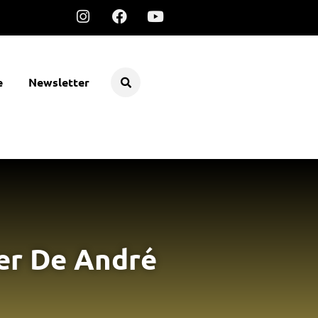
e
Newsletter
per De André