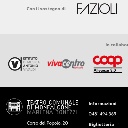
Con il sostegno di
In collabo
TEATRO COMUNALE
Informazioni
DI MONFALCONE
MARLENA BONEZZI
0481 494 369
Corso del Popolo, 20
Biglietteria