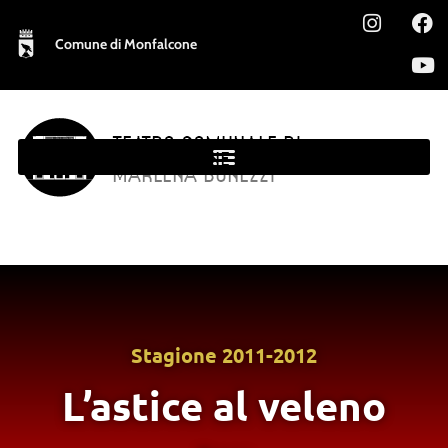
Comune di Monfalcone
TEATRO COMUNALE DI
MONFALCONE
MARLENA BONEZZI
Stagione
2011-2012
L’astice al veleno