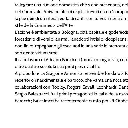
rallegrare una riunione domestica che viene presentata, n
del Carnevale. Arrivano alcuni ospiti, ricevuti da un “compa
segue quindi un’intera serata di canti, con travestimenti e 
stile della Commedia dell’Arte.
L’azione è ambientata a Bologna, città ospitale e godereccia
forestieri o di versi di animali, aneddoti intrisi di doppi sensi
non finire impegnano gli esecutori in una serie ininterrotta 
sorridente virtuosismo.
Il capolavoro di Adriano Banchieri (monaco, organista, com
oltre quattro secoli, la sua prodigiosa vitalità.
A proporlo è La Stagione Armonica, ensemble fondato a Pa
repertorio rinascimentale e barocco, che vanta una ricca atti
collaborazioni con Rooley, Rogers, Savall, Leonhardt, Danto
Sergio Balestracci, fra i primi protagonisti in Italia della ris
barocchi; Balestracci ha recentemente curato per Ut Orpheus