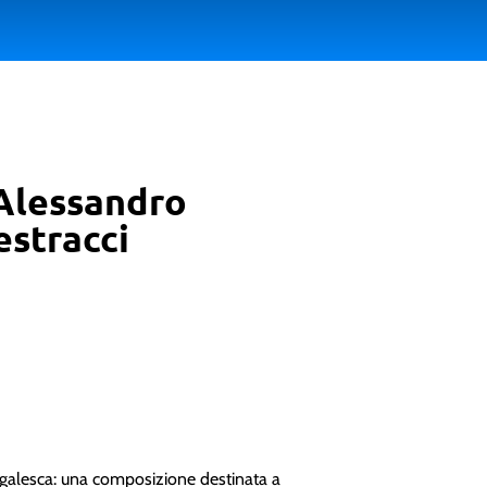
 Alessandro
estracci
igalesca: una composizione destinata a