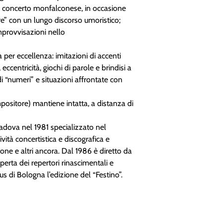
el concerto monfalconese, in occasione
re” con un lungo discorso umoristico;
improvvisazioni nello
 per eccellenza: imitazioni di accenti
, eccentricità, giochi di parole e brindisi a
di “numeri” e situazioni affrontate con
positore) mantiene intatta, a distanza di
dova nel 1981 specializzato nel
vità concertistica e discografica e
ne e altri ancora. Dal 1986 è diretto da
coperta dei repertori rinascimentali e
 di Bologna l’edizione del “Festino”.