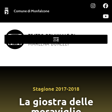
Comune di Monfalcone
TEATRO COMUNALE DI
MONFALCONE
MARLENA BONEZZI
Stagione
2017-2018
La giostra delle
meraviglie