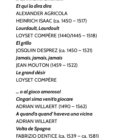
Et qui la dira dira
ALEXANDER AGRICOLA
HEINRICH ISAAC (ca. 1450 – 1517)
Lourdault, Laurdoult
LOYSET COMPÈRE (1440/1445 – 1518)
El grillo
JOSQUIN DESPREZ (ca. 1450 – 1521)
Jamais, jamais, jamais
JEAN MOUTON (1459 – 1522)
Le grand désir
LOYSET COMPÈRE
… o al gioco amoroso!
Cingari sima venit’a giocare
ADRIAN WILLAERT (1490 – 1562)
A quand’a quand’ haveva una vicina
ADRIAN WILLAERT
Volta de Spagna
FABRIZIO DENTICE (ca. 1539 – ca. 1581)