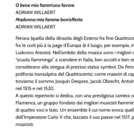
O bene mio famm’uno favore
ADRIAN WILLAERT
Madonna mia famme bon’offerta
ADRIAN WILLAERT
Ferrara (quella della dinastia degli Estensi fra fine Quattr
fra le corti più à la page d’Europa (è il luogo, per esempio
Ludovico Ariosto). Nell’ambito della musica sono i migliori 
“scuola fiamminga” a scendere in Italia, ben accolti e ben re
considerano alla stregua di preziosi status symbol. Da Ferr
polifonia transalpina del Quattrocento; come maestri di capp
troviamo il sommo Josquin Desprez, Jacob Obrecht, Antoine
nel 1515 e nel 1520.
A questo repertorio si dedica, con una prestigiosa carriera co
Flamenca, un gruppo fondato dai migliori musicisti fiamm
di quattro voci e liuto. Un ensemble il cui nome evoca quel
dell’Imperatore Carlo V che, lasciato il suo paese nel 1517, 
musicisti.