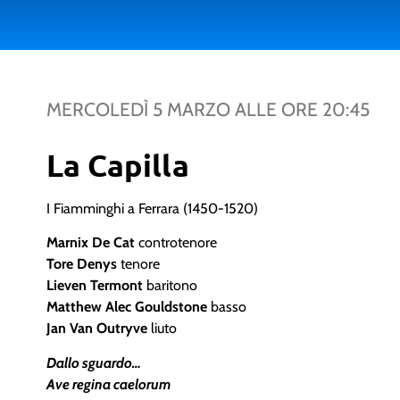
MERCOLEDÌ 5 MARZO
ALLE ORE
20:45
La Capilla
I Fiamminghi a Ferrara (1450-1520)
Marnix De Cat
controtenore
Tore Denys
tenore
Lieven Termont
baritono
Matthew Alec Gouldstone
basso
Jan Van Outryve
liuto
Dallo sguardo…
Ave regina caelorum