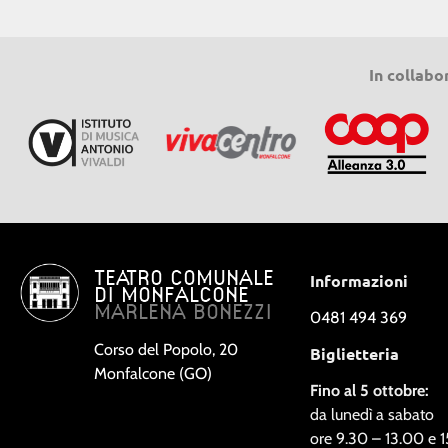
In collabo
TEATRO COMUNALE
Informazioni
DI MONFALCONE
MARLENA BONEZZI
0481 494 369
Corso del Popolo, 20
Biglietteria
Monfalcone (GO)
Fino al 5 ottobre:
da lunedì a sabato
ore 9.30 – 13.00 e 