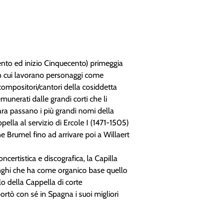
ocento ed inizio Cinquecento) primeggia
, in cui lavorano personaggi come
compositori/cantori della cosiddetta
munerati dalle grandi corti che li
ara passano i più grandi nomi della
ella al servizio di Ercole I (1471-1505)
 Brumel fino ad arrivare poi a Willaert
ncertistica e discografica, la Capilla
inghi che ha come organico base quello
lo della Cappella di corte
portò con sé in Spagna i suoi migliori