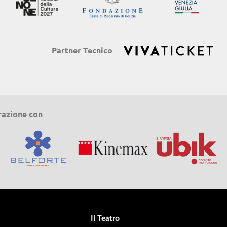
Partner Tecnico
razione con
Il Teatro