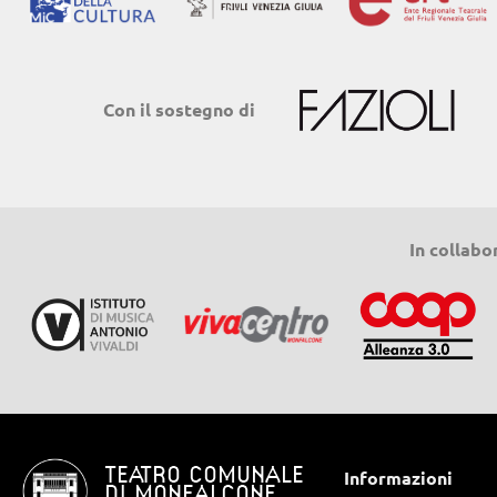
Con il sostegno di
In collabo
TEATRO COMUNALE
Informazioni
DI MONFALCONE