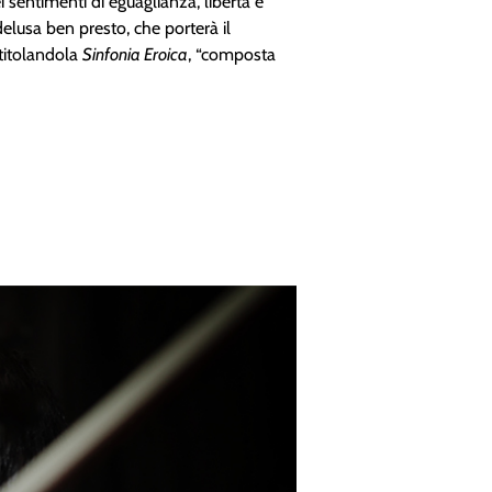
 sentimenti di eguaglianza, libertà e
lusa ben presto, che porterà il
ntitolandola
Sinfonia Eroica
, “composta