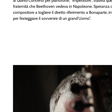
al
Quinto
Concerto per pianoforte, “Imperatore”, tradiva quei
fraternità che Beethoven vedeva in Napoleone. Speranza de
compositore a togliere il diretto riferimento a Bonaparte, i
per festeggiare il sovvenire di un grand’Uomo”.