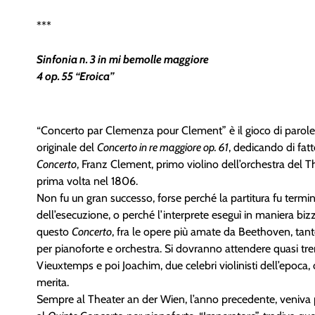
***
Sinfonia n. 3 in mi bemolle maggiore
4 op. 55 “Eroica”
“Concerto par Clemenza pour Clement” è il gioco di parole
originale del
Concerto in re maggiore op. 61
, dedicando di fatt
Concerto
, Franz Clement, primo violino dell’orchestra del T
prima volta nel 1806.
Non fu un gran successo, forse perché la partitura fu termin
dell’esecuzione, o perché l’interprete eseguì in maniera b
questo
Concerto
, fra le opere più amate da Beethoven, tant
per pianoforte e orchestra. Si dovranno attendere quasi tre
Vieuxtemps e poi Joachim, due celebri violinisti dell’epoca,
merita.
Sempre al Theater an der Wien, l’anno precedente, veniva