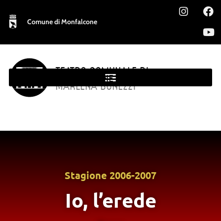
Comune di Monfalcone
TEATRO COMUNALE DI
MONFALCONE
MARLENA BONEZZI
Stagione
2006-2007
Io, l’erede