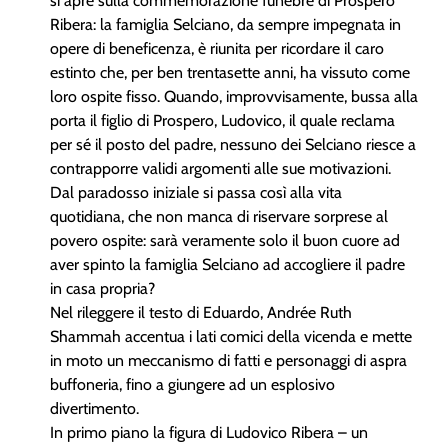
si apre sulla commemorazione funebre di Prospero
Ribera: la famiglia Selciano, da sempre impegnata in
opere di beneficenza, è riunita per ricordare il caro
estinto che, per ben trentasette anni, ha vissuto come
loro ospite fisso. Quando, improvvisamente, bussa alla
porta il figlio di Prospero, Ludovico, il quale reclama
per sé il posto del padre, nessuno dei Selciano riesce a
contrapporre validi argomenti alle sue motivazioni.
Dal paradosso iniziale si passa così alla vita
quotidiana, che non manca di riservare sorprese al
povero ospite: sarà veramente solo il buon cuore ad
aver spinto la famiglia Selciano ad accogliere il padre
in casa propria?
Nel rileggere il testo di Eduardo, Andrée Ruth
Shammah accentua i lati comici della vicenda e mette
in moto un meccanismo di fatti e personaggi di aspra
buffoneria, fino a giungere ad un esplosivo
divertimento.
In primo piano la figura di Ludovico Ribera – un