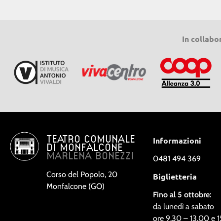
In collabo
TEATRO COMUNALE
Informazioni
DI MONFALCONE
MARLENA BONEZZI
0481 494 369
Corso del Popolo, 20
Biglietteria
Monfalcone (GO)
Fino al 5 ottobre:
da lunedì a sabato
ore 9.30 – 13.00 e 