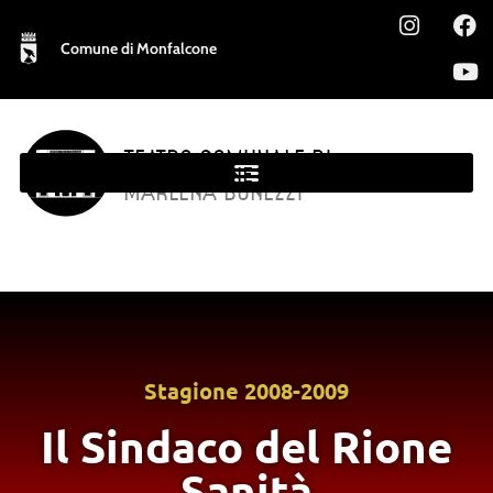
Comune di Monfalcone
TEATRO COMUNALE DI
MONFALCONE
MARLENA BONEZZI
Stagione
2008-2009
Il Sindaco del Rione
Sanità