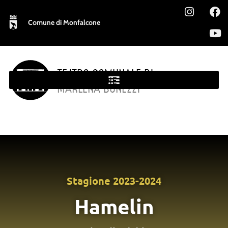
Comune di Monfalcone
TEATRO COMUNALE DI
MONFALCONE
MARLENA BONEZZI
Stagione
2023-2024
Hamelin