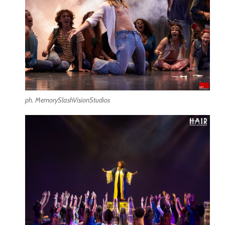
ph. MemorySlashVisionStudios