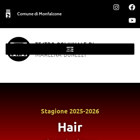
Comune di Monfalcone
TEATRO COMUNALE DI
MONFALCONE
MARLENA BONEZZI
Stagione
2025-2026
Hair