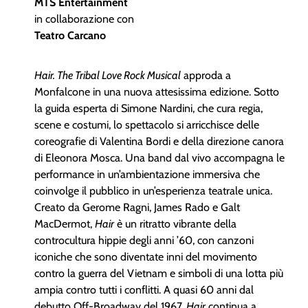
MTS Entertainment
in collaborazione con
Teatro Carcano
Hair. The Tribal Love Rock Musical
approda a
Monfalcone in una nuova attesissima edizione. Sotto
la guida esperta di Simone Nardini, che cura regia,
scene e costumi, lo spettacolo si arricchisce delle
coreografie di Valentina Bordi e della direzione canora
di Eleonora Mosca. Una band dal vivo accompagna le
performance in un’ambientazione immersiva che
coinvolge il pubblico in un’esperienza teatrale unica.
Creato da Gerome Ragni, James Rado e Galt
MacDermot,
Hair
è un ritratto vibrante della
controcultura hippie degli anni ’60, con canzoni
iconiche che sono diventate inni del movimento
contro la guerra del Vietnam e simboli di una lotta più
ampia contro tutti i conflitti. A quasi 60 anni dal
debutto Off-Broadway del 1967,
Hair
continua a