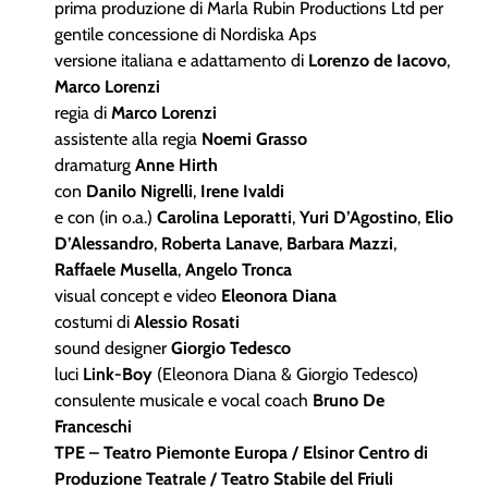
prima produzione di Marla Rubin Productions Ltd per
gentile concessione di Nordiska Aps
versione italiana e adattamento di
Lorenzo de Iacovo
,
Marco Lorenzi
regia di
Marco Lorenzi
assistente alla regia
Noemi Grasso
dramaturg
Anne Hirth
con
Danilo Nigrelli
,
Irene Ivaldi
e con (in o.a.)
Carolina Leporatti
,
Yuri D’Agostino
,
Elio
D’Alessandro
,
Roberta Lanave
,
Barbara Mazzi
,
Raffaele Musella
,
Angelo Tronca
visual concept e video
Eleonora Diana
costumi di
Alessio Rosati
sound designer
Giorgio Tedesco
luci
Link-Boy
(Eleonora Diana & Giorgio Tedesco)
consulente musicale e vocal coach
Bruno De
Franceschi
TPE – Teatro Piemonte Europa / Elsinor Centro di
Produzione Teatrale / Teatro Stabile del Friuli