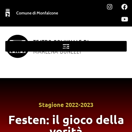
Comune di Monfalcone
TEATRO COMUNALE DI
MONFALCONE
MARLENA BONEZZI
Stagione
2022-2023
Festen: il gioco della
verità