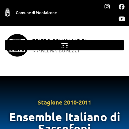
Comune di Monfalcone
TEATRO COMUNALE DI
MONFALCONE
MARLENA BONEZZI
Stagione
2010-2011
Ensemble Italiano di
Sassofoni